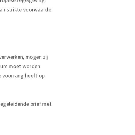
uropese regelgeving.
aan strikte voorwaarde
 verwerken, mogen zij
datum moet worden
e voorrang heeft op
begeleidende brief met