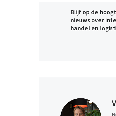
Blijf op de hoog
nieuws over int
handel en logist
V
N