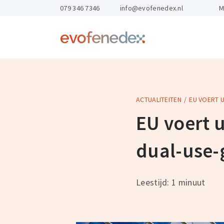
skipToContent
skipToFooter
079 346 7346
info@evofenedex.nl
M
Return
to
homepage
ACTUALITEITEN
EU VOERT 
Kennis & Advies
Opleidingen
Gevaarlijke St
Arbo & veilighe
EU voert 
Exportdocume
Personeel en o
dual-use-
Magazijnen
Export Academ
Leestijd: 1 minuut