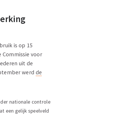
werking
ruik is op 15
e Commissie voor
ederen uit de
september werd
de
der nationale controle
t een gelijk speelveld