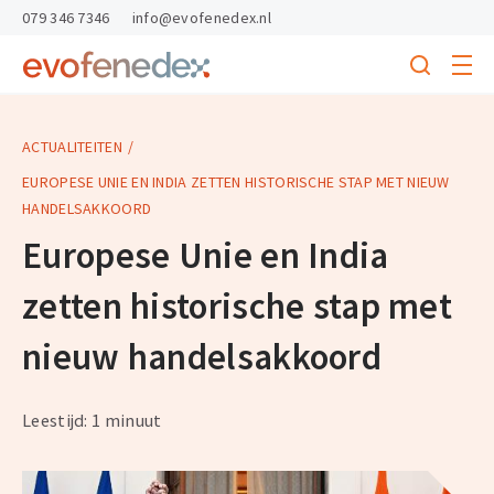
skipToContent
skipToFooter
079 346 7346
info@evofenedex.nl
Toggle
menu
Search
Return
to
homepage
ACTUALITEITEN
EUROPESE UNIE EN INDIA ZETTEN HISTORISCHE STAP MET NIEUW
HANDELSAKKOORD
Europese Unie en India
zetten historische stap met
nieuw handelsakkoord
Leestijd: 1 minuut