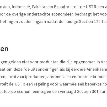
xico, Indonesië, Pakistan en Ecuador stelt de USTR een a
Voor de overige onderzochte economieën bedraagt het voo
e heffingen zouden ingaan nadat de huidige Section 122-hef
gen
ngen gelden niet voor producten die zijn opgenomen in An
gaat om dezelfde uitzonderingen als bij eerdere Amerikaan
n, luchtvaartproducten, aardmetalen en fossiele brandsto
stelt de USTR een regeling voor waarmee een beperkte ho
lecteerde economieën tegen een verlaagd Section 301-tari