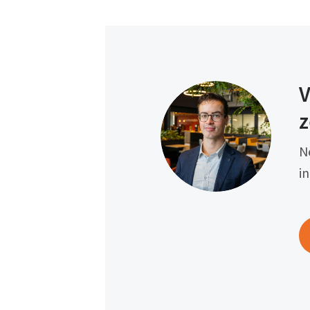
V
z
N
i