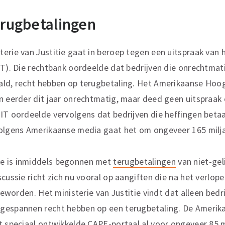
terugbetalingen
erie van Justitie gaat in beroep tegen een uitspraak van 
IT). Die rechtbank oordeelde dat bedrijven die onrechtma
ald, recht hebben op terugbetaling. Het Amerikaanse Hoo
n eerder dit jaar onrechtmatig, maar deed geen uitspraak
CIT oordeelde vervolgens dat bedrijven die heffingen bet
Volgens Amerikaanse media gaat het om ongeveer 165 milja
e is inmiddels begonnen met
terugbetalingen
van niet-gel
cussie richt zich nu vooral op aangiften die na het verlope
 geworden. Het ministerie van Justitie vindt dat alleen bedr
gespannen recht hebben op een terugbetaling. De Ameri
t speciaal ontwikkelde CAPE-portaal al voor ongeveer 85 m