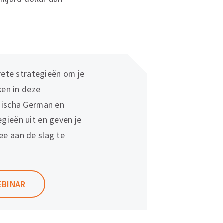
crete strategieën om je
ken in deze
Mischa German en
gieën uit en geven je
ee aan de slag te
EBINAR