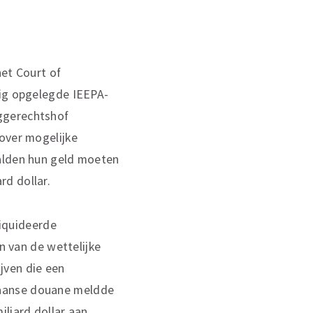
het Court of
tig opgelegde IEEPA-
ggerechtshof
 over mogelijke
aalden hun geld moeten
rd dollar.
iquideerde
n van de wettelijke
ijven die een
kaanse douane meldde
iljard dollar aan