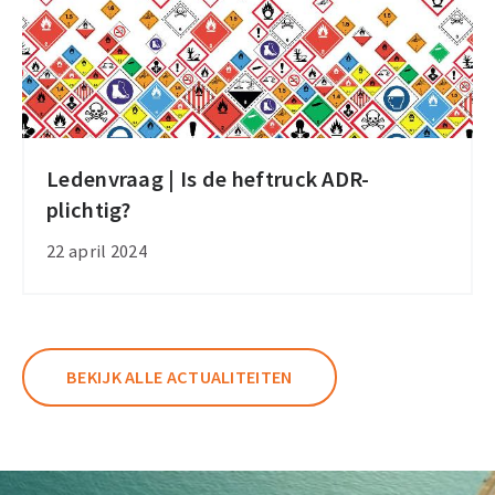
Ledenvraag | Is de heftruck ADR-
Ledenvraag
plichtig?
|
Is
22 april 2024
de
heftruck
ADR-
plichtig?
BEKIJK ALLE ACTUALITEITEN