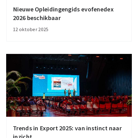
Nieuwe Opleidingengids evofenedex
Nieuwe
2026 beschikbaar
Opleidingengids
evofenedex
12 oktober 2025
2026
beschikbaar
Trends in Export 2025: van instinct naar
Trends
inzicht
in