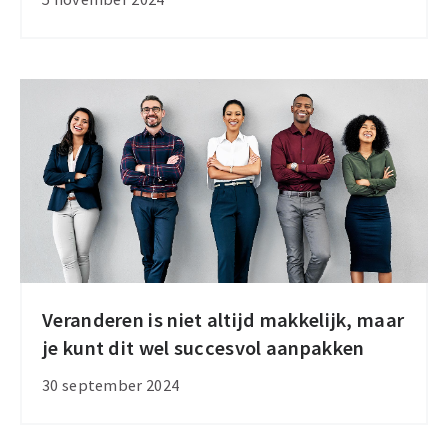
komende
2
jaar
weer
Cedeo-
gecertificeerd
Veranderen is niet altijd makkelijk, maar
Veranderen
je kunt dit wel succesvol aanpakken
is
niet
30 september 2024
altijd
makkelijk,