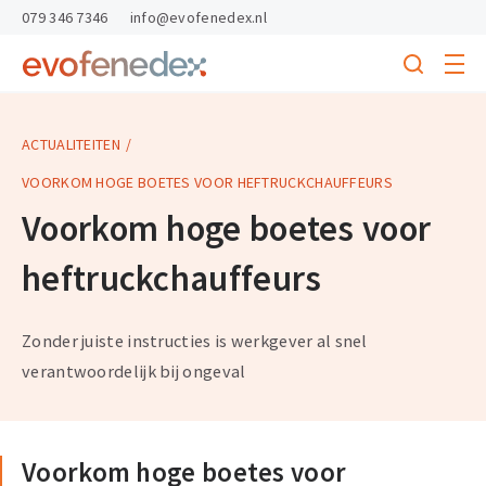
skipToContent
skipToFooter
079 346 7346
info@evofenedex.nl
Toggle
menu
Search
Return
to
homepage
ACTUALITEITEN
VOORKOM HOGE BOETES VOOR HEFTRUCKCHAUFFEURS
Voorkom hoge boetes voor
heftruckchauffeurs
Zonder juiste instructies is werkgever al snel
verantwoordelijk bij ongeval
Voorkom hoge boetes voor