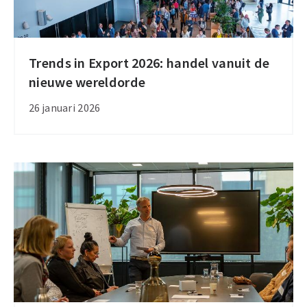
Trends in Export 2026: handel vanuit de
Trends
nieuwe wereldorde
in
Export
26 januari 2026
2026:
handel
vanuit
de
nieuwe
wereldorde