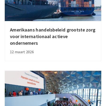
Amerikaans handelsbeleid grootste zorg
Amerikaans
voor internationaal actieve
handelsbeleid
ondernemers
grootste
zorg
12 maart 2026
voor
internationaal
actieve
ondernemers