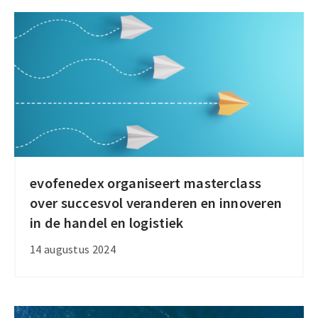
maar
je
kunt
dit
wel
succesvol
aanpakken
evofenedex organiseert masterclass
evofenedex
over succesvol veranderen en innoveren
organiseert
in de handel en logistiek
masterclass
over
14 augustus 2024
succesvol
veranderen
en