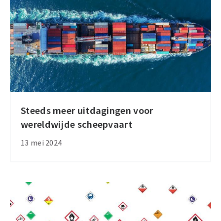
innoveren
in
de
handel
en
logistiek
Steeds meer uitdagingen voor
Steeds
wereldwijde scheepvaart
meer
uitdagingen
13 mei 2024
voor
wereldwijde
scheepvaart