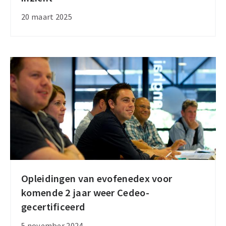
Export
20 maart 2025
2025:
van
instinct
naar
inzicht
Opleidingen van evofenedex voor
Opleidingen
komende 2 jaar weer Cedeo-
van
gecertificeerd
evofenedex
voor
5 november 2024