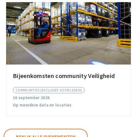
Bijeenkomsten community Veiligheid
Bijeenkomsten
community
COMMUNITIES (EXCLUSIEF VOOR LEDEN)
Veiligheid
16 september 2026
Op meerdere data en locaties
BEKIJK ALLE EVENEMENTEN