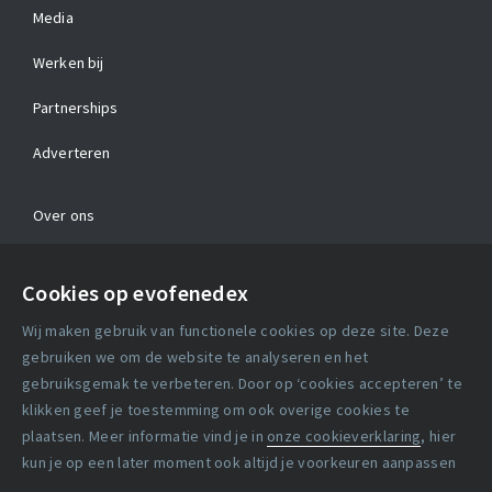
Media
Werken bij
Partnerships
Adverteren
Over ons
Contact
Cookies op evofenedex
Algemene voorwaarden
Wij maken gebruik van functionele cookies op deze site. Deze
Cookie verklaring
gebruiken we om de website te analyseren en het
gebruiksgemak te verbeteren. Door op ‘cookies accepteren’ te
klikken geef je toestemming om ook overige cookies te
Copyright statement
plaatsen. Meer informatie vind je in
onze cookieverklaring
, hier
Lidmaatschapsvoorwaarden
kun je op een later moment ook altijd je voorkeuren aanpassen