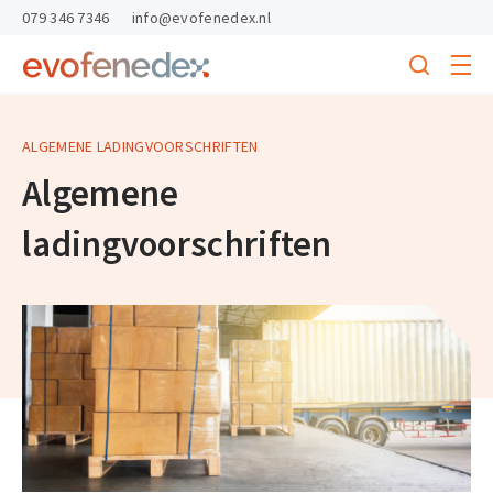
skipToContent
skipToFooter
079 346 7346
info@evofenedex.nl
Toggle
menu
Search
Return
to
homepage
ALGEMENE LADINGVOORSCHRIFTEN
Algemene
ladingvoorschriften