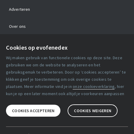
Adverteren
Over ons
Contact
Cookies op evofenedex
Algemene voorwaarden
Wij maken gebruik van functionele cookies op deze site. Deze
Cookie verklaring
gebruiken we om de website te analyseren en het
gebruiksgemak te verbeteren. Door op ‘cookies accepteren’ te
klikken geef je toestemming om ook overige cookies te
Copyright statement
plaatsen. Meer informatie vind je in
onze cookieverklaring
, hier
Lidmaatschapsvoorwaarden
kun je op een later moment ook altijd je voorkeuren aanpassen
Disclaimer
COOKIES ACCEPTEREN
COOKIES WEIGEREN
Privacy verklaring