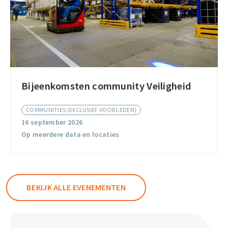
Bijeenkomsten community Veiligheid
Bijeenkomsten
community
COMMUNITIES (EXCLUSIEF VOOR LEDEN)
Veiligheid
16 september 2026
Op meerdere data en locaties
BEKIJK ALLE EVENEMENTEN