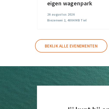
en
eigen wagenpark
eigen
26 augustus 2026
wagenpark
Biezenwei 2, 4004 MB Tiel
BEKIJK ALLE EVENEMENTEN