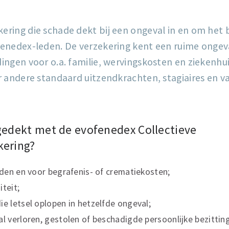
ing die schade dekt bij een ongeval in en om het be
enedex-leden. De verzekering kent een ruime ongeva
ingen voor o.a. familie, wervingskosten en ziekenh
r andere standaard uitzendkrachten, stagiaires en 
gedekt met de evofenedex Collectieve
kering?
ijden en voor begrafenis- of crematiekosten;
iteit;
ie letsel oplopen in hetzelfde ongeval;
al verloren, gestolen of beschadigde persoonlijke bezittin