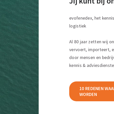
Jij kunt bij 
evofenedex, het kenni
logistiek
Al 80 jaar zetten wij o
vervoert, importeert, e
door mensen en bedrij
kennis & adviesdienste
10 REDENEN WAAR
WORDEN