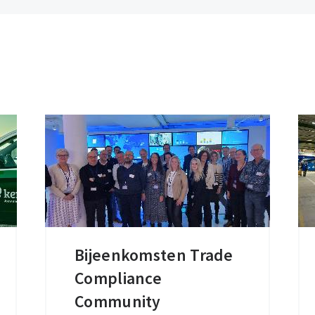
Bijeenkomsten Trade
Bijeenkomsten
Compliance
Trade
Compliance
Community