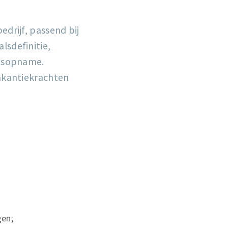
drijf, passend bij
lsdefinitie,
uisopname.
vakantiekrachten
gen;