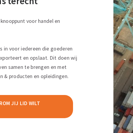
ons terecht
sknooppunt voor handel en
ns in voor iedereen die goederen
xporteert en opslaat. Dit doen wij
ven samen te brengen en met
n & producten en opleidingen.
OM JIJ LID WILT