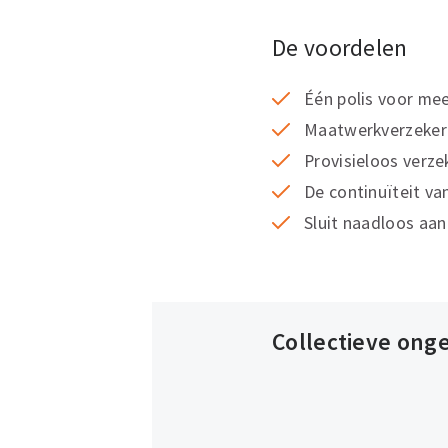
De voordelen
Één polis voor me
Maatwerkverzeker
Provisieloos verze
De continuïteit va
Sluit naadloos aan
Collectieve ong