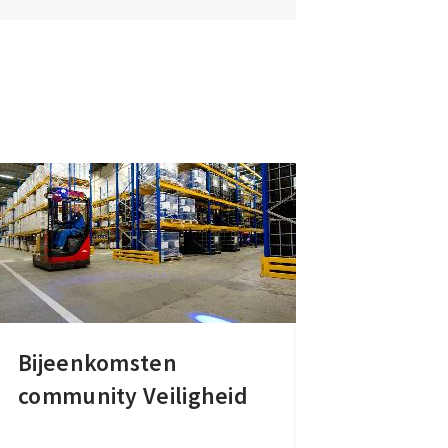
Bijeenkomsten
Bijeenkomsten
community Veiligheid
community
Veiligheid