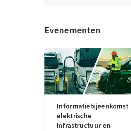
Evenementen
Informatiebijeenkomst
Informatiebijeenkomst
elektrische
elektrische
infrastructuur
infrastructuur en