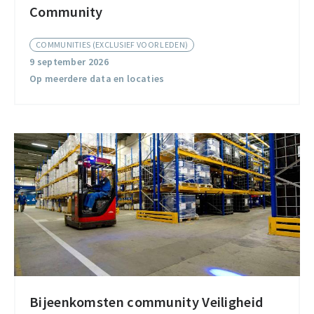
Community
Trade
Compliance
COMMUNITIES (EXCLUSIEF VOOR LEDEN)
Community
9 september 2026
Op meerdere data en locaties
Bijeenkomsten community Veiligheid
Bijeenkomsten