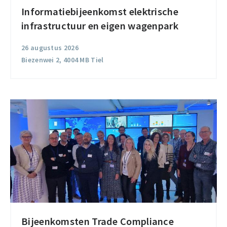
Informatiebijeenkomst elektrische
Informatiebijeenkomst
infrastructuur en eigen wagenpark
elektrische
infrastructuur
26 augustus 2026
en
Biezenwei 2, 4004 MB Tiel
eigen
wagenpark
Bijeenkomsten Trade Compliance
Bijeenkomsten