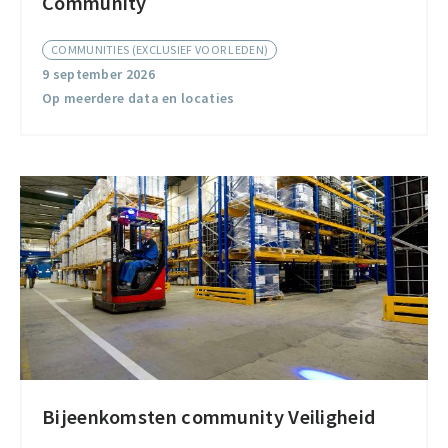
Community
Trade
Compliance
COMMUNITIES (EXCLUSIEF VOOR LEDEN)
Community
9 september 2026
Op meerdere data en locaties
Bijeenkomsten community Veiligheid
Bijeenkomsten
community