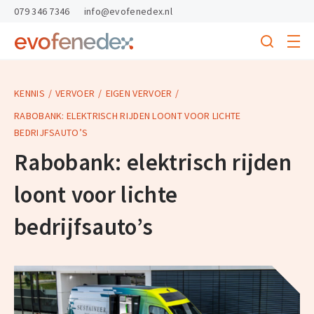
skipToContent
skipToFooter
079 346 7346
info@evofenedex.nl
Toggle
menu
Search
Return
to
homepage
KENNIS
VERVOER
EIGEN VERVOER
RABOBANK: ELEKTRISCH RIJDEN LOONT VOOR LICHTE
BEDRIJFSAUTO’S
Rabobank: elektrisch rijden
loont voor lichte
bedrijfsauto’s