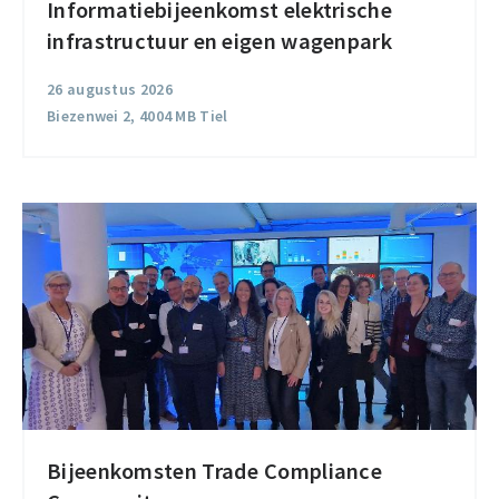
Informatiebijeenkomst elektrische
Informatiebijeenkomst
infrastructuur en eigen wagenpark
elektrische
infrastructuur
26 augustus 2026
en
Biezenwei 2, 4004 MB Tiel
eigen
wagenpark
Bijeenkomsten Trade Compliance
Bijeenkomsten