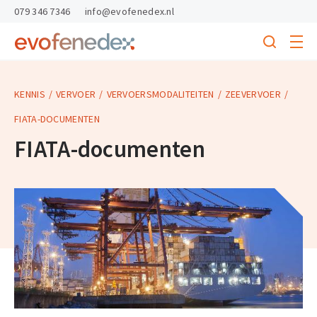
skipToContent
skipToFooter
079 346 7346
info@evofenedex.nl
Toggle
menu
Search
Return
to
homepage
KENNIS
VERVOER
VERVOERSMODALITEITEN
ZEEVERVOER
FIATA-DOCUMENTEN
FIATA-documenten