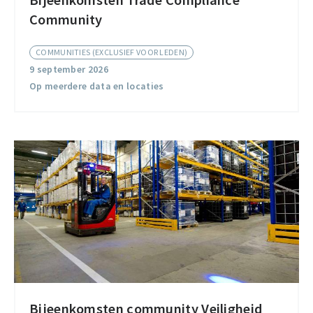
Bijeenkomsten Trade Compliance
Bijeenkomsten
Community
Trade
Compliance
COMMUNITIES (EXCLUSIEF VOOR LEDEN)
Community
9 september 2026
Op meerdere data en locaties
Bijeenkomsten community Veiligheid
Bijeenkomsten