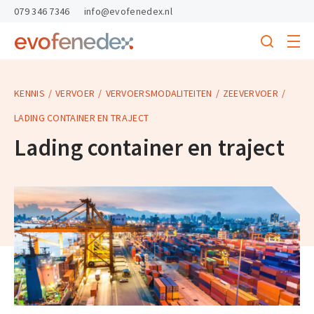
skipToContent
skipToFooter
079 346 7346
info@evofenedex.nl
Toggle
menu
Search
Return
to
homepage
KENNIS
VERVOER
VERVOERSMODALITEITEN
ZEEVERVOER
LADING CONTAINER EN TRAJECT
Lading container en traject