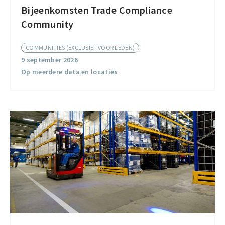
Bijeenkomsten Trade Compliance
Bijeenkomsten
Community
Trade
Compliance
COMMUNITIES (EXCLUSIEF VOOR LEDEN)
Community
9 september 2026
Op meerdere data en locaties