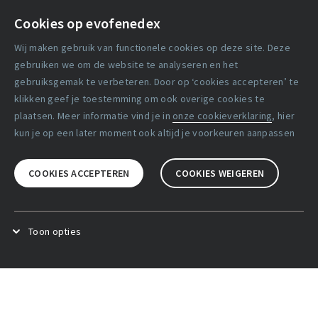
Contact
Cookies op evofenedex
Algemene voorwaarden
Wij maken gebruik van functionele cookies op deze site. Deze
Cookie verklaring
gebruiken we om de website te analyseren en het
gebruiksgemak te verbeteren. Door op ‘cookies accepteren’ te
klikken geef je toestemming om ook overige cookies te
Copyright statement
plaatsen. Meer informatie vind je in
onze cookieverklaring
, hier
Lidmaatschapsvoorwaarden
kun je op een later moment ook altijd je voorkeuren aanpassen
Disclaimer
COOKIES ACCEPTEREN
COOKIES WEIGEREN
Privacy verklaring
Facebook
X
LinkedIn
Toon opties
Functional cookies
.
Deze cookies zijn noodzakelijk voor het
goed functioneren van de website.
Analytical cookies
.
Deze cookies zijn bedoeld om het
gebruik van de website te kunnen analyseren. Hierbij slaan