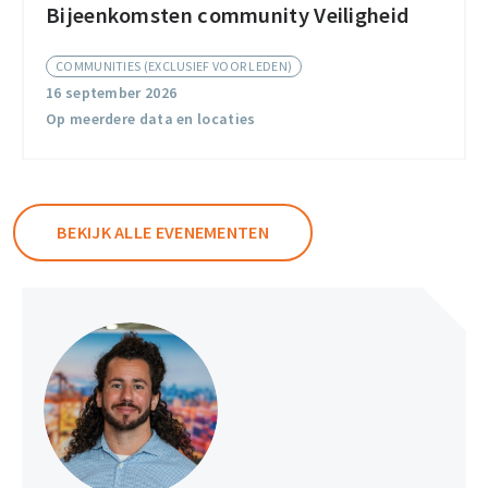
Bijeenkomsten community Veiligheid
Bijeenkomsten
community
COMMUNITIES (EXCLUSIEF VOOR LEDEN)
Veiligheid
16 september 2026
Op meerdere data en locaties
BEKIJK ALLE EVENEMENTEN