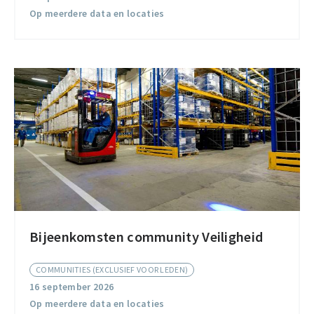
Op meerdere data en locaties
Bijeenkomsten community Veiligheid
Bijeenkomsten
community
COMMUNITIES (EXCLUSIEF VOOR LEDEN)
Veiligheid
16 september 2026
Op meerdere data en locaties