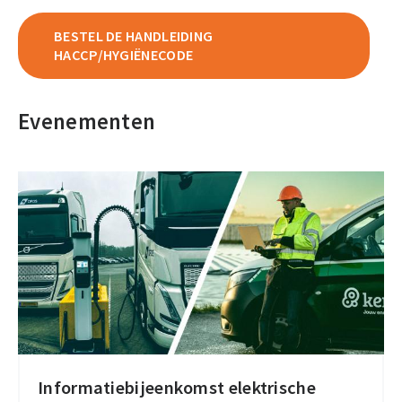
BESTEL DE HANDLEIDING
HACCP/HYGIËNECODE
Evenementen
Informatiebijeenkomst elektrische
Informatiebijeenkomst