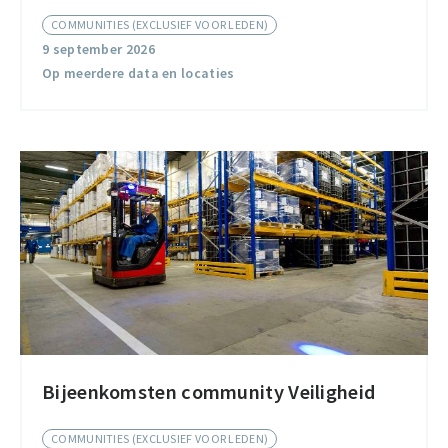
Compliance
COMMUNITIES (EXCLUSIEF VOOR LEDEN)
Community
9 september 2026
Op meerdere data en locaties
Bijeenkomsten community Veiligheid
Bijeenkomsten
community
COMMUNITIES (EXCLUSIEF VOOR LEDEN)