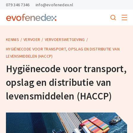
skipToContent
skipToFooter
079 346 7346
info@evofenedex.nl
Toggle
menu
Search
Return
to
homepage
KENNIS
VERVOER
VERVOERSWETGEVING
HYGIËNECODE VOOR TRANSPORT, OPSLAG EN DISTRIBUTIE VAN
LEVENSMIDDELEN (HACCP)
Hygiënecode voor transport,
opslag en distributie van
levensmiddelen (HACCP)