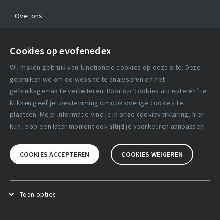
Over ons
Contact
Cookies op evofenedex
Algemene voorwaarden
Wij maken gebruik van functionele cookies op deze site. Deze
Cookie verklaring
gebruiken we om de website te analyseren en het
gebruiksgemak te verbeteren. Door op ‘cookies accepteren’ te
klikken geef je toestemming om ook overige cookies te
Copyright statement
plaatsen. Meer informatie vind je in
onze cookieverklaring
, hier
Lidmaatschapsvoorwaarden
kun je op een later moment ook altijd je voorkeuren aanpassen
Disclaimer
COOKIES ACCEPTEREN
COOKIES WEIGEREN
Privacy verklaring
Facebook
X
LinkedIn
Toon opties
Functional cookies
.
Deze cookies zijn noodzakelijk voor het