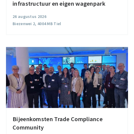
infrastructuur en eigen wagenpark
elektrische
infrastructuur
26 augustus 2026
en
Biezenwei 2, 4004 MB Tiel
eigen
wagenpark
Bijeenkomsten Trade Compliance
Bijeenkomsten
Community
Trade