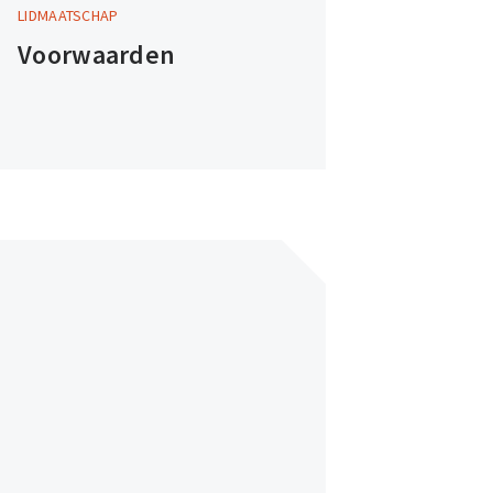
LIDMAATSCHAP
Ga
Voorwaarden
naar
de
voorwaarden