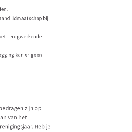
ien.
taand lidmaatschap bij
 met terugwerkende
zegging kan er geen
bedragen zijn op
aan van het
enigingsjaar. Heb je