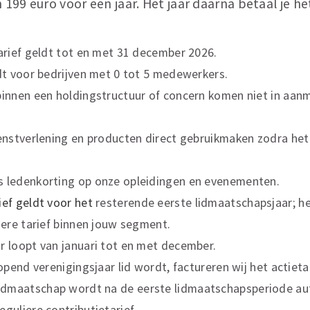
 199 euro voor een jaar. Het jaar daarna betaal je het
tarief geldt tot en met 31 december 2026.
ldt voor bedrijven met 0 tot 5 medewerkers.
binnen een holdingstructuur of concern komen niet in aan
ienstverlening en producten direct gebruikmaken zodra het
s ledenkorting op onze opleidingen en evenementen.
ief geldt voor het
resterende eerste lidmaatschapsjaar; h
liere tarief binnen jouw segment.
r loopt van januari tot en met december.
lopend verenigingsjaar lid wordt, factureren wij het actieta
dmaatschap wordt na de eerste lidmaatschapsperiode a
eguliere contributietarief.