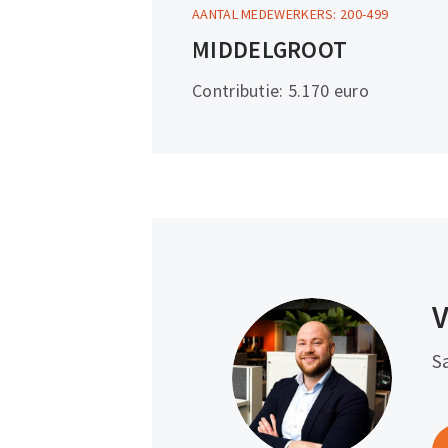
AANTAL MEDEWERKERS: 200-499
Meer
MIDDELGROOT
informatie
Contributie: 5.170 euro
V
S