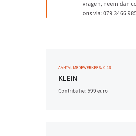
vragen, neem dan co
ons via: 079 3466 985
AANTAL MEDEWERKERS: 0-19
Meer
KLEIN
informatie
Contributie: 599 euro