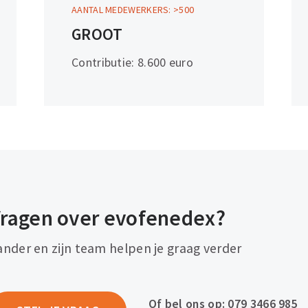
AANTAL MEDEWERKERS: >500
Meer
GROOT
informatie
Contributie: 8.600 euro
ragen over evofenedex?
ander en zijn team helpen je graag verder
Of bel ons op:
079 3466 985