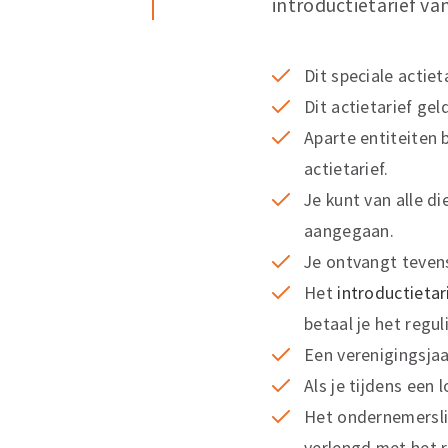
introductietarief van
Dit speciale actie
Dit actietarief ge
Aparte entiteiten 
actietarief.
Je kunt van alle d
aangegaan.
Je ontvangt teven
Het
introductietar
betaal je het regu
Een verenigingsjaa
Als je tijdens een 
Het ondernemersli
verlengd met het r