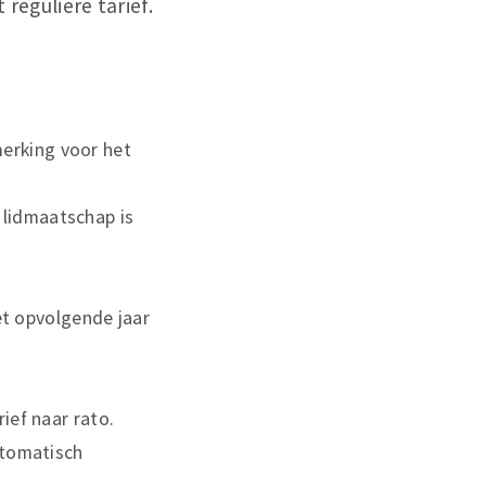
 reguliere tarief.
merking voor het
 lidmaatschap is
et opvolgende jaar
rief naar rato.
utomatisch