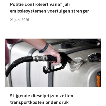
Politie controleert vanaf juli
Politie
emissiesystemen voertuigen strenger
controleert
vanaf
21 juni 2026
juli
emissiesystemen
voertuigen
strenger
Stijgende dieselprijzen zetten
Stijgende
transportkosten onder druk
dieselprijzen