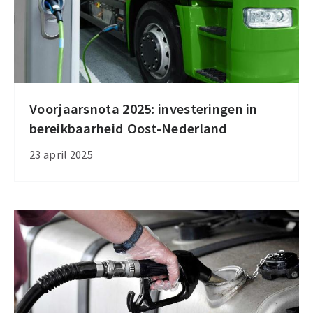
Voorjaarsnota 2025: investeringen in
Voorjaarsnota
bereikbaarheid Oost-Nederland
2025:
investeringen
23 april 2025
in
bereikbaarheid
Oost-
Nederland