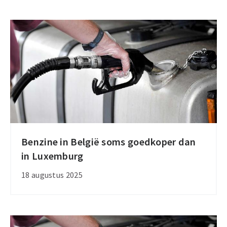
overeind
te
houden
Benzine in België soms goedkoper dan
Benzine
in Luxemburg
in
België
18 augustus 2025
soms
goedkoper
dan