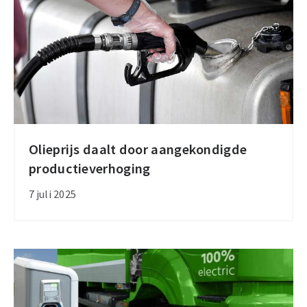
in
Luxemburg
Olieprijs daalt door aangekondigde
Olieprijs
productieverhoging
daalt
door
7 juli 2025
aangekondigde
productieverhoging