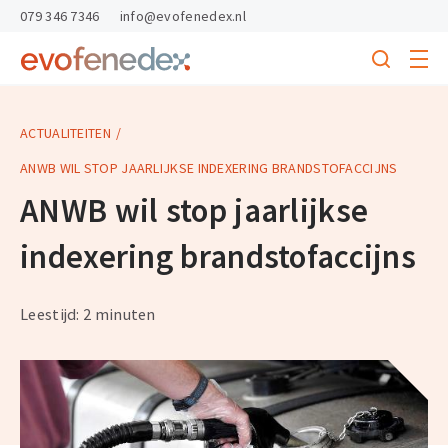
skipToContent
skipToFooter
079 346 7346
info@evofenedex.nl
Toggle
menu
Search
Return
to
homepage
ACTUALITEITEN
ANWB WIL STOP JAARLIJKSE INDEXERING BRANDSTOFACCIJNS
ANWB wil stop jaarlijkse
indexering brandstofaccijns
Leestijd: 2 minuten