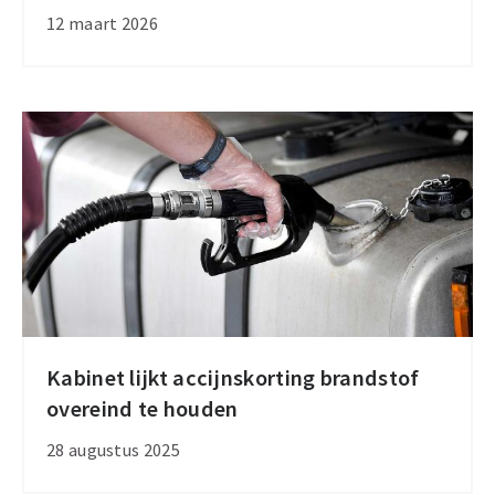
zetten
12 maart 2026
transportkosten
onder
druk
Kabinet lijkt accijnskorting brandstof
Kabinet
overeind te houden
lijkt
accijnskorting
28 augustus 2025
brandstof