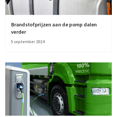
Brandstofprijzen aan de pomp dalen
Brandstofprijzen
verder
aan
de
5 september 2024
pomp
dalen
verder