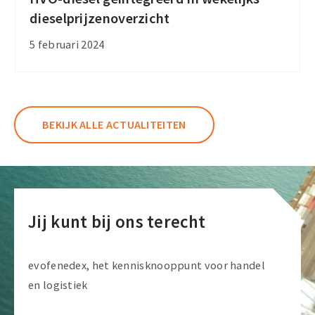
dieselprijzenoverzicht
diesel
geïntegreerd
5 februari 2024
in
wekelijks
dieselprijzenoverzicht
BEKIJK ALLE ACTUALITEITEN
Jij kunt bij ons terecht
evofenedex, het kennisknooppunt voor handel
en logistiek