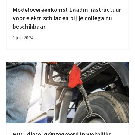
Modelovereenkomst Laadinfrastructuur
Modelovereenkomst
voor elektrisch laden bij je collega nu
Laadinfrastructuur
beschikbaar
voor
elektrisch
1 juli 2024
laden
bij
je
collega
nu
beschikbaar
HVO-diesel geïntegreerd in wekelijks
HVO-