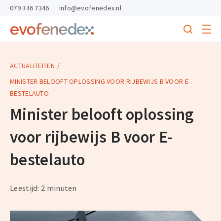
skipToContent
skipToFooter
079 346 7346
info@evofenedex.nl
Toggle
menu
Search
Return
to
homepage
ACTUALITEITEN
MINISTER BELOOFT OPLOSSING VOOR RIJBEWIJS B VOOR E-
BESTELAUTO
Minister belooft oplossing
voor rijbewijs B voor E-
bestelauto
Leestijd: 2 minuten