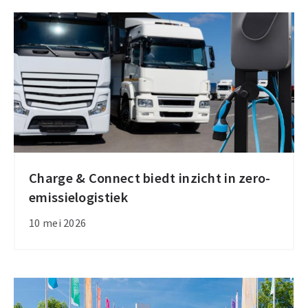
emissiezone
Charge & Connect biedt inzicht in zero-
Charge
emissielogistiek
&
Connect
10 mei 2026
biedt
inzicht
in
zero-