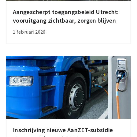
Aangescherpt toegangsbeleid Utrecht:
Aangescherpt
vooruitgang zichtbaar, zorgen blijven
toegangsbeleid
Utrecht:
1 februari 2026
vooruitgang
zichtbaar,
zorgen
blijven
Inschrijving nieuwe AanZET-subsidie
Inschrijving