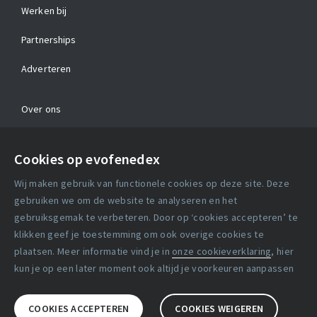
Werken bij
Partnerships
Adverteren
Over ons
Contact
Cookies op evofenedex
Algemene voorwaarden
Wij maken gebruik van functionele cookies op deze site. Deze
Cookie verklaring
gebruiken we om de website te analyseren en het
gebruiksgemak te verbeteren. Door op ‘cookies accepteren’ te
klikken geef je toestemming om ook overige cookies te
Copyright statement
plaatsen. Meer informatie vind je in
onze cookieverklaring
, hier
Lidmaatschapsvoorwaarden
kun je op een later moment ook altijd je voorkeuren aanpassen
Disclaimer
COOKIES ACCEPTEREN
COOKIES WEIGEREN