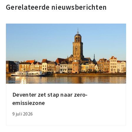
Gerelateerde nieuwsberichten
Deventer zet stap naar zero-
Deventer
emissiezone
zet
stap
9 juli 2026
naar
zero-