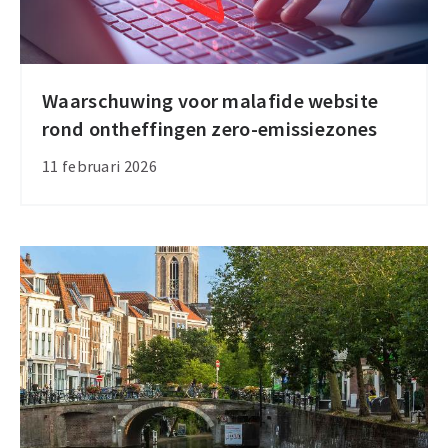
Waarschuwing voor malafide website
Waarschuwing
rond ontheffingen zero-emissiezones
voor
malafide
11 februari 2026
website
rond
ontheffingen
zero-
emissiezones