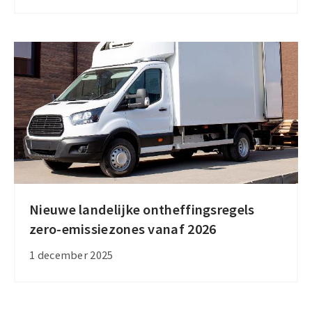
laadinfrastructuur
open
voor
partners
Nieuwe landelijke ontheffingsregels
Nieuwe
zero-emissiezones vanaf 2026
landelijke
ontheffingsregels
1 december 2025
zero-
emissiezones
vanaf