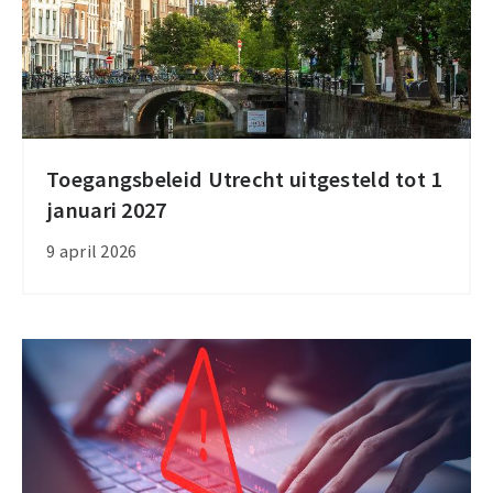
Toegangsbeleid Utrecht uitgesteld tot 1
Toegangsbeleid
januari 2027
Utrecht
uitgesteld
9 april 2026
tot
1
januari
2027