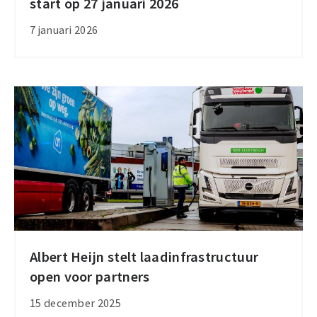
start op 27 januari 2026
nieuwe
AanZET-
7 januari 2026
subsidie
start
op
27
januari
2026
Albert Heijn stelt laadinfrastructuur
Albert
open voor partners
Heijn
stelt
15 december 2025