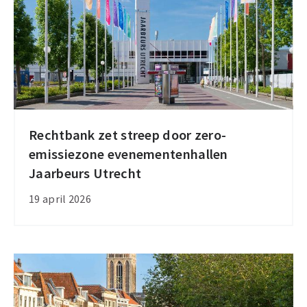
emissielogistiek
Rechtbank zet streep door zero-
Rechtbank
emissiezone evenementenhallen
zet
Jaarbeurs Utrecht
streep
door
19 april 2026
zero-
emissiezone
evenementenhallen
Jaarbeurs
Utrecht