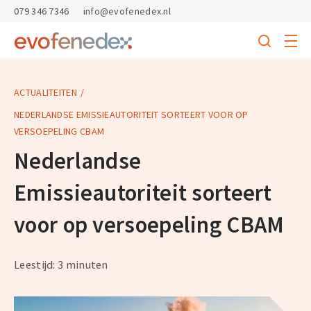
skipToContent
skipToFooter
079 346 7346
info@evofenedex.nl
Toggle
menu
Search
Return
to
homepage
ACTUALITEITEN
NEDERLANDSE EMISSIEAUTORITEIT SORTEERT VOOR OP
VERSOEPELING CBAM
Nederlandse
Emissieautoriteit sorteert
voor op versoepeling CBAM
Leestijd: 3 minuten