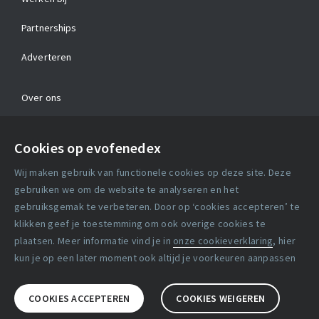
Partnerships
Adverteren
Over ons
Contact
Cookies op evofenedex
Algemene voorwaarden
Wij maken gebruik van functionele cookies op deze site. Deze
Cookie verklaring
gebruiken we om de website te analyseren en het
gebruiksgemak te verbeteren. Door op ‘cookies accepteren’ te
klikken geef je toestemming om ook overige cookies te
Copyright statement
plaatsen. Meer informatie vind je in
onze cookieverklaring
, hier
Lidmaatschapsvoorwaarden
kun je op een later moment ook altijd je voorkeuren aanpassen
Disclaimer
COOKIES ACCEPTEREN
COOKIES WEIGEREN
Privacy verklaring