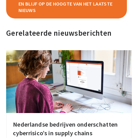
EN BLIJF OP DE HOOGTE VAN HET LAATSTE
NIEUWS
Gerelateerde nieuwsberichten
Nederlandse bedrijven onderschatten
Nederlandse
cyberrisico’s in supply chains
bedrijven