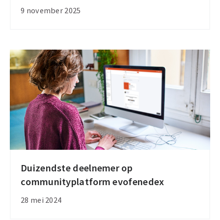
onderschatten
9 november 2025
cyberrisico’s
in
supply
chains
Duizendste deelnemer op
Duizendste
communityplatform evofenedex
deelnemer
op
28 mei 2024
communityplatform