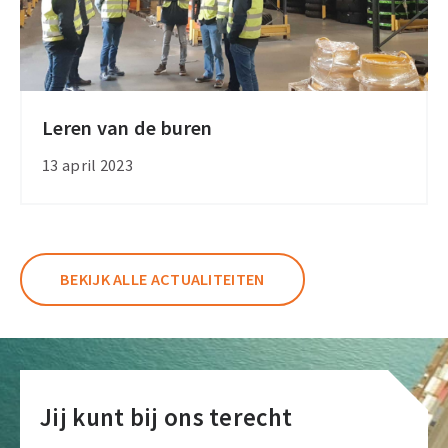
Leren van de buren
Leren
van
13 april 2023
de
buren
BEKIJK ALLE ACTUALITEITEN
Jij kunt bij ons terecht