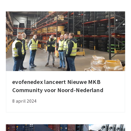
evofenedex
evofenedex lanceert Nieuwe MKB
evofenedex
Community voor Noord-Nederland
lanceert
Nieuwe
8 april 2024
MKB
Community
voor