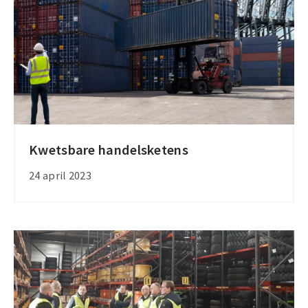
Noord-
Nederland
Kwetsbare handelsketens
Kwetsbare
handelsketens
24 april 2023