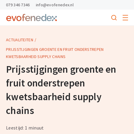
skipToContent
skipToFooter
079 346 7346
info@evofenedex.nl
Toggle
menu
Search
Return
to
homepage
ACTUALITEITEN
PRIJSSTIJGINGEN GROENTE EN FRUIT ONDERSTREPEN
KWETSBAARHEID SUPPLY CHAINS
Prijsstijgingen groente en
fruit onderstrepen
kwetsbaarheid supply
chains
Leestijd: 1 minuut