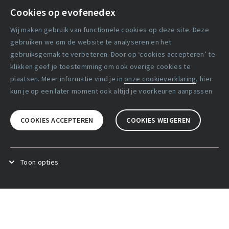
Cookies op evofenedex
Algemene voorwaarden
Wij maken gebruik van functionele cookies op deze site. Deze
Cookie verklaring
gebruiken we om de website te analyseren en het
gebruiksgemak te verbeteren. Door op ‘cookies accepteren’ te
klikken geef je toestemming om ook overige cookies te
Copyright statement
plaatsen. Meer informatie vind je in
onze cookieverklaring
, hier
Lidmaatschapsvoorwaarden
kun je op een later moment ook altijd je voorkeuren aanpassen
Disclaimer
COOKIES ACCEPTEREN
COOKIES WEIGEREN
Privacy verklaring
Facebook
X
LinkedIn
Toon opties
Functional cookies
.
Deze cookies zijn noodzakelijk voor het
goed functioneren van de website.
Analytical cookies
.
Deze cookies zijn bedoeld om het
gebruik van de website te kunnen analyseren. Hierbij slaan