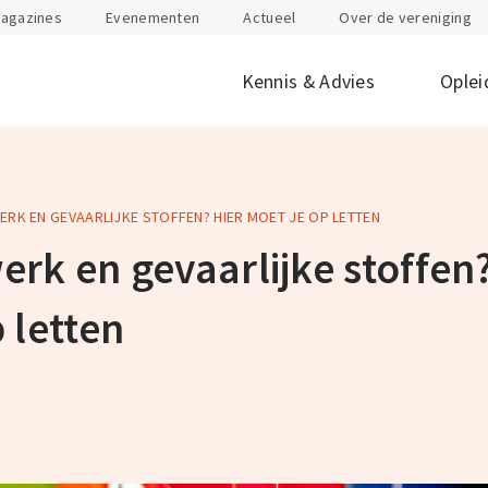
agazines
Evenementen
Actueel
Over de vereniging
Kennis & Advies
Oplei
ERK EN GEVAARLIJKE STOFFEN? HIER MOET JE OP LETTEN
offen
id
Internationaal
Btw
Juridisch
Douane
ondernemen
rk en gevaarlijke stoffen?
nten
Gevaarlijke stoffen
Heftruck & Rea
rganisatie
Supply Chain Management
Vervoer
 letten
Logistiek Management
Wegtransport
y
AEO
Incompany- en
maatwerktrain