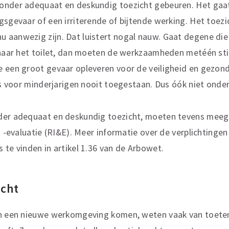
onder adequaat en deskundig toezicht gebeuren. Het gaa
gsgevaar of een irriterende of bijtende werking. Het toezi
 aanwezig zijn. Dat luistert nogal nauw. Gaat degene die
d naar het toilet, dan moeten de werkzaamheden metéén st
e een groot gevaar opleveren voor de veiligheid en gezon
 is voor minderjarigen nooit toegestaan. Dus óók niet onder
nder adequaat en deskundig toezicht, moeten tevens mee
n -evaluatie (RI&E). Meer informatie over de verplichtingen 
ers is te vinden in artikel 1.36 van de Ar
icht
in een nieuwe werkomgeving komen, weten vaak van toete