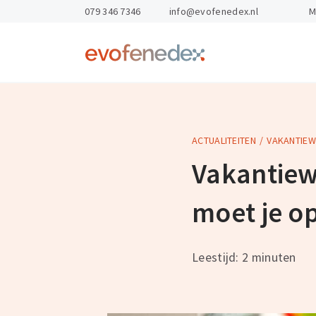
skipToContent
skipToFooter
079 346 7346
info@evofenedex.nl
M
Return
to
homepage
ACTUALITEITEN
VAKANTIEW
Kennis & Advies
Opleidingen
Gevaarlijke St
Arbo & veilighe
Vakantiewe
Exportdocume
Personeel en o
moet je op
Magazijnen
Export Academ
Leestijd: 2 minuten