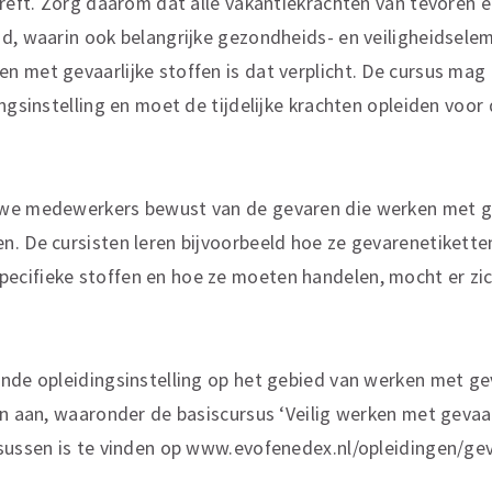
treft. Zorg daarom dat alle vakantiekrachten van tevoren e
d, waarin ook belangrijke gezondheids- en veiligheidselem
 met gevaarlijke stoffen is dat verplicht. De cursus mag
ingsinstelling en moet de tijdelijke krachten opleiden vo
we medewerkers bewust van de gevaren die werken met ge
. De cursisten leren bijvoorbeeld hoe ze gevarenetikette
cifieke stoffen en hoe ze moeten handelen, mocht er zic
nde opleidingsinstelling op het gebied van werken met gev
en aan, waaronder de basiscursus ‘Veilig werken met gevaar
sussen is te vinden op www.evofenedex.nl/opleidingen/gev