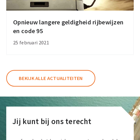
Opnieuw langere geldigheid rijbewijzen
Opnieuw
en code 95
langere
geldigheid
25 februari 2021
rijbewijzen
en
code
95
BEKIJK ALLE ACTUALITEITEN
Jij kunt bij ons terecht