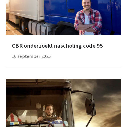
CBR onderzoekt nascholing code 95
CBR
onderzoekt
16 september 2025
nascholing
code
95