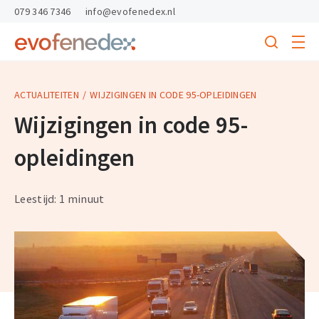
skipToContent
skipToFooter
079 346 7346
info@evofenedex.nl
Toggle
menu
Search
Return
to
homepage
ACTUALITEITEN
WIJZIGINGEN IN CODE 95-OPLEIDINGEN
Wijzigingen in code 95-
opleidingen
Leestijd: 1 minuut