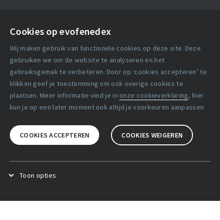
Contact
Cookies op evofenedex
Algemene voorwaarden
Wij maken gebruik van functionele cookies op deze site. Deze
Cookie verklaring
gebruiken we om de website te analyseren en het
gebruiksgemak te verbeteren. Door op ‘cookies accepteren’ te
klikken geef je toestemming om ook overige cookies te
Copyright statement
plaatsen. Meer informatie vind je in
onze cookieverklaring
, hier
Lidmaatschapsvoorwaarden
kun je op een later moment ook altijd je voorkeuren aanpassen
Disclaimer
COOKIES ACCEPTEREN
COOKIES WEIGEREN
Privacy verklaring
Facebook
X
LinkedIn
Toon opties
Functional cookies
.
Deze cookies zijn noodzakelijk voor het
goed functioneren van de website.