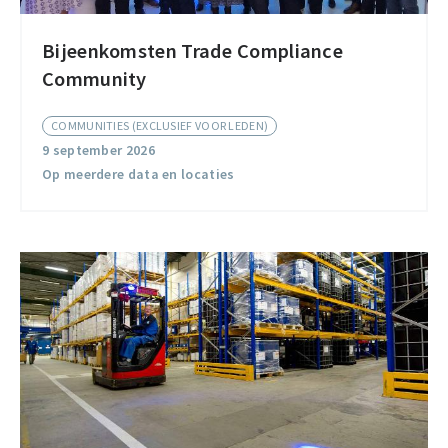
Bijeenkomsten Trade Compliance
Bijeenkomsten
Community
Trade
Compliance
COMMUNITIES (EXCLUSIEF VOOR LEDEN)
Community
9 september 2026
Op meerdere data en locaties