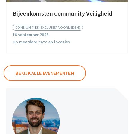
Bijeenkomsten community Veiligheid
Bijeenkomsten
community
COMMUNITIES (EXCLUSIEF VOOR LEDEN)
Veiligheid
16 september 2026
Op meerdere data en locaties
BEKIJK ALLE EVENEMENTEN