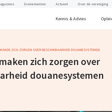
agazines
Evenementen
Actueel
Over de vereniging
Kennis & Advies
Oplei
 MAKEN ZICH ZORGEN OVER BESCHIKBAARHEID DOUANESYSTEMEN
offen
id
Internationaal
Btw
Juridisch
Douane
ondernemen
 maken zich zorgen over
nten
Gevaarlijke stoffen
Heftruck & Rea
rganisatie
Supply Chain Management
Vervoer
aarheid douanesystemen
Logistiek Management
Wegtransport
y
AEO
Incompany- en
maatwerktrain