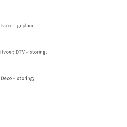
uitvoer – gepland
uitvoer; DTV – storing;
; Deco – storing;