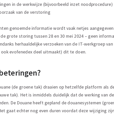
ingen in de werkwijze (bijvoorbeeld inzet noodprocedure)
oorzaak van de verstoring
punten genoemde informatie wordt vaak netjes aangegeven.
a de grote storing tussen 28 en 30 mei 2024 – geen informa
ondanks herhaaldelijke verzoeken van de IT-werkgroep van
 ook evofenedex deel uitmaakt) dit te doen.
beteringen?
uane (de groene tak) draaien op hetzelfde platform als d
auwe tak). Het is inmiddels duidelijk dat de werking van d
oeden. De Douane heeft gepland de douanesystemen (groen
Het gaat echter nog even duren voordat deze wijziging zi