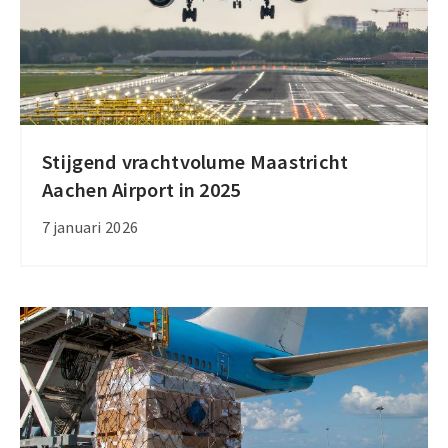
Stijgend vrachtvolume Maastricht
Stijgend
Aachen Airport in 2025
vrachtvolume
Maastricht
7 januari 2026
Aachen
Airport
in
2025