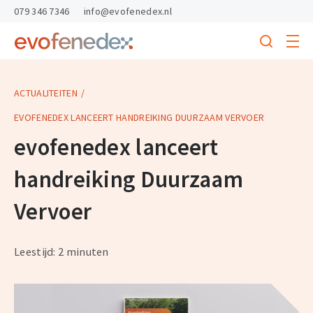
skipToContent
skipToFooter
079 346 7346
info@evofenedex.nl
Toggle
menu
Search
Return
to
homepage
ACTUALITEITEN
EVOFENEDEX LANCEERT HANDREIKING DUURZAAM VERVOER
evofenedex lanceert
handreiking Duurzaam
Vervoer
Leestijd: 2 minuten