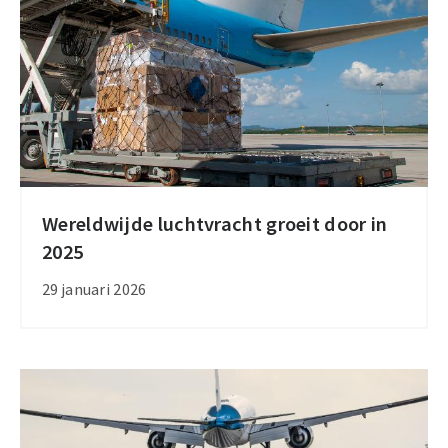
en
bundelt
vrachtactiviteiten
Wereldwijde luchtvracht groeit door in
Wereldwijde
2025
luchtvracht
groeit
29 januari 2026
door
in
2025