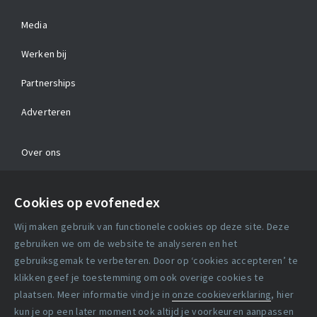
Media
Werken bij
Partnerships
Adverteren
Over ons
Contact
Cookies op evofenedex
Algemene voorwaarden
Wij maken gebruik van functionele cookies op deze site. Deze
Cookie verklaring
gebruiken we om de website te analyseren en het
gebruiksgemak te verbeteren. Door op ‘cookies accepteren’ te
klikken geef je toestemming om ook overige cookies te
Copyright statement
plaatsen. Meer informatie vind je in
onze cookieverklaring
, hier
Lidmaatschapsvoorwaarden
kun je op een later moment ook altijd je voorkeuren aanpassen