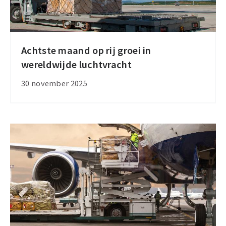
Achtste maand op rij groei in
Achtste
wereldwijde luchtvracht
maand
op
30 november 2025
rij
groei
in
wereldwijde
luchtvracht