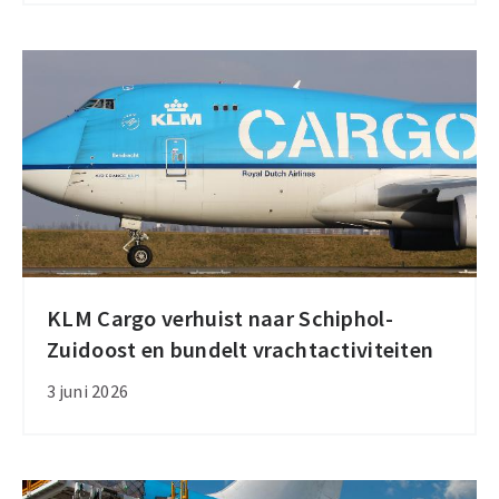
luchtvracht
vanaf
2027
KLM Cargo verhuist naar Schiphol-
KLM
Zuidoost en bundelt vrachtactiviteiten
Cargo
verhuist
3 juni 2026
naar
Schiphol-
Zuidoost