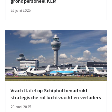
grondpersoneel KLM
verbiedt
24-
26 juni 2025
uursstaking
grondpersoneel
KLM
Vrachttafel op Schiphol benadrukt
Vrachttafel
strategische rol luchtvracht en verladers
op
Schiphol
20 mei 2025
benadrukt