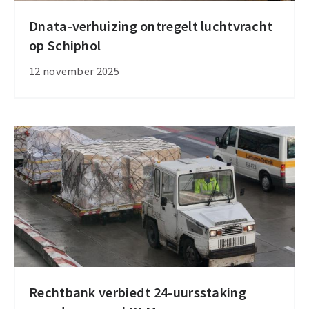
Dnata-verhuizing ontregelt luchtvracht
Dnata-
op Schiphol
verhuizing
ontregelt
12 november 2025
luchtvracht
op
Schiphol
Rechtbank verbiedt 24-uursstaking
Rechtbank