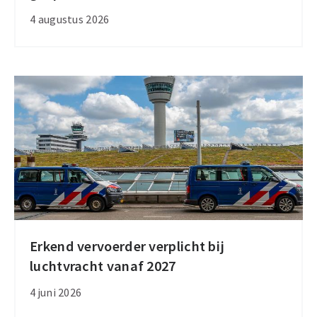
groeit
4 augustus 2026
ondanks
geopolitieke
onrust
Erkend vervoerder verplicht bij
Erkend
luchtvracht vanaf 2027
vervoerder
verplicht
4 juni 2026
bij