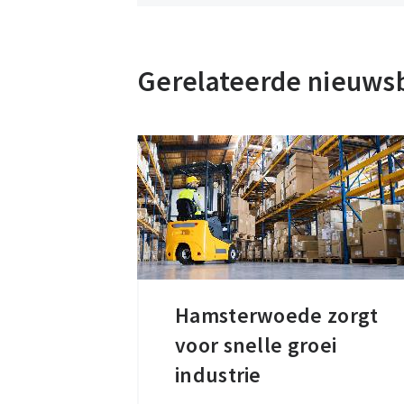
Gerelateerde nieuws
Hamsterwoede zorgt
Hamsterwoede
voor snelle groei
zorgt
voor
industrie
snelle