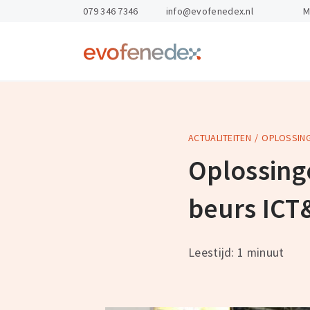
skipToContent
skipToFooter
079 346 7346
info@evofenedex.nl
M
Return
to
homepage
ACTUALITEITEN
OPLOSSING
Kennis & Advies
Opleidingen
Gevaarlijke St
Arbo & veilighe
Oplossing
Exportdocume
Personeel en o
beurs ICT
Magazijnen
Export Academ
Leestijd: 1 minuut