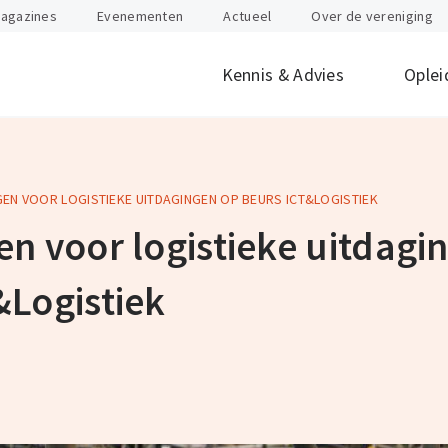
agazines
Evenementen
Actueel
Over de vereniging
Kennis & Advies
Oplei
EN VOOR LOGISTIEKE UITDAGINGEN OP BEURS ICT&LOGISTIEK
offen
id
Internationaal
Btw
Juridisch
Douane
ondernemen
en voor logistieke uitdagi
nten
Gevaarlijke stoffen
Heftruck & Rea
rganisatie
Supply Chain Management
Vervoer
&Logistiek
Logistiek Management
Wegtransport
y
AEO
Incompany- en
maatwerktrain