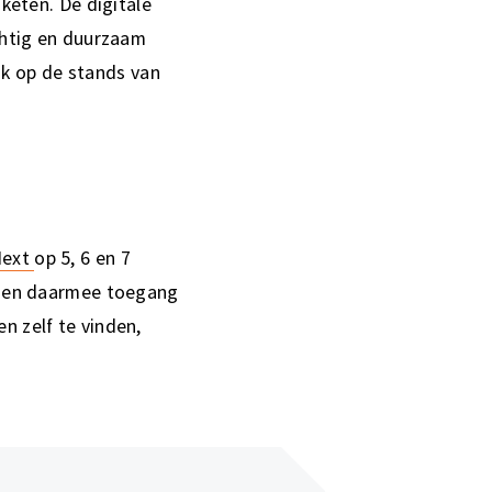
 keten. De digitale
achtig en duurzaam
k op de stands van
Next
op 5, 6 en 7
ijgen daarmee toegang
n zelf te vinden,