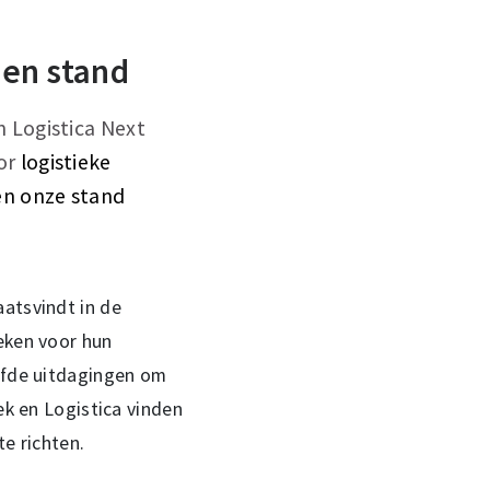
en stand
n Logistica Next
oor
logistieke
en onze stand
aatsvindt in de
eken voor hun
elfde uitdagingen om
ek en Logistica vinden
te richten.