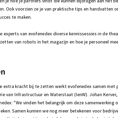
len je hoe je partners vindt die kunnen bijdragen aan het 
en. Ook voorzien ze je van praktische tips en handvatten o
succes te maken.
 experts van evofenedex diverse kennissessies in de thea
zetten van robots in het magazijn en hoe je personeel meek
en
ie extra kracht bij te zetten werkt evofenedex samen met p
erie van Infrastructuur en Waterstaat (IenW). Johan Kerver
fenedex: "We vinden het belangrijk om deze samenwerking 
oeken. Samen kunnen we nog meer betekenen voor bedrijve