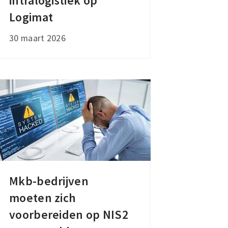
intralogistiek op
op
Logimat
Logimat
30 maart 2026
Mkb-bedrijven
Mkb-
moeten zich
bedrijven
moeten
voorbereiden op NIS2