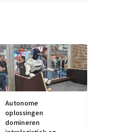
Autonome
Autonome
oplossingen
oplossingen
domineren
domineren
intralogistiek