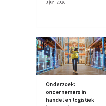
3 juni 2026
groei
industrie
Onderzoek:
Onderzoek:
ondernemers in
ondernemers
in
handel en logistiek