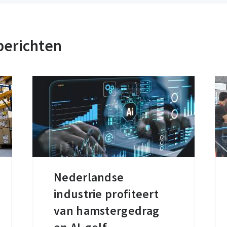
berichten
Nederlandse
Nederlandse
industrie profiteert
industrie
profiteert
van hamstergedrag
van