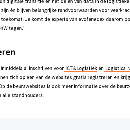
 digitale transitie en het delen van data in de logistieke
n zijn én blijven belangrijke randvoorwaarden voor veerkr
 toekomst. Je komt de experts van evofenedex daarom oo
IenW tegen."
eren
inmiddels al inschrijven voor
ICT&Logistiek
en
Logistica 
nen zich op een van de websites gratis registreren en kr
Op de beurswebsites is ook meer informatie over de beurze
n alle standhouders.