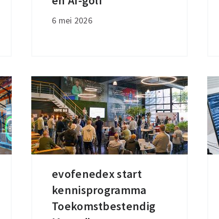
en AI-golf
hamstergedrag
6 mei 2026
en
AI-
golf
evofenedex start
evofenedex
kennisprogramma
start
kennisprogramma
Toekomstbestendig