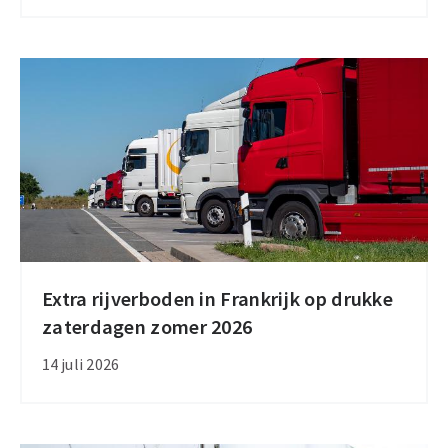
door
zomervakantie
en
werkzaamheden
Extra rijverboden in Frankrijk op drukke
Extra
zaterdagen zomer 2026
rijverboden
in
14 juli 2026
Frankrijk
op
drukke