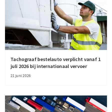
zaterdagen
zomer
2026
Tachograaf bestelauto verplicht vanaf 1
Tachograaf
juli 2026 bij internationaal vervoer
bestelauto
verplicht
21 juni 2026
vanaf
1
juli
2026
bij