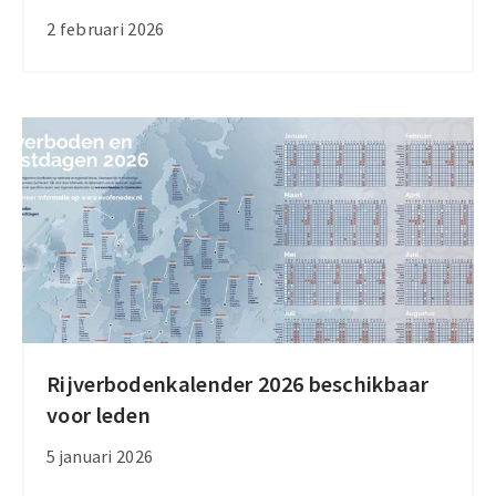
Europese
2 februari 2026
Commissie
op
direct
in
te
grijpen
bij
grensblokkades
Balkan
Rijverbodenkalender 2026 beschikbaar
Rijverbodenkalender
voor leden
2026
beschikbaar
5 januari 2026
voor