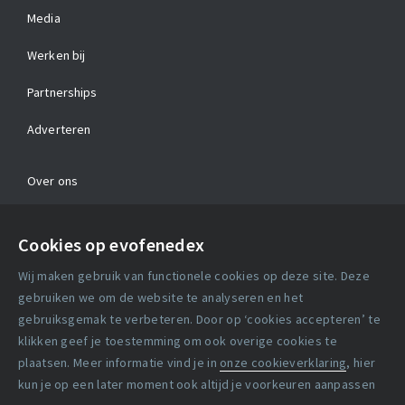
Media
Werken bij
Partnerships
Adverteren
Over ons
Contact
Cookies op evofenedex
Algemene voorwaarden
Wij maken gebruik van functionele cookies op deze site. Deze
Cookie verklaring
gebruiken we om de website te analyseren en het
gebruiksgemak te verbeteren. Door op ‘cookies accepteren’ te
klikken geef je toestemming om ook overige cookies te
Copyright statement
plaatsen. Meer informatie vind je in
onze cookieverklaring
, hier
Lidmaatschapsvoorwaarden
kun je op een later moment ook altijd je voorkeuren aanpassen