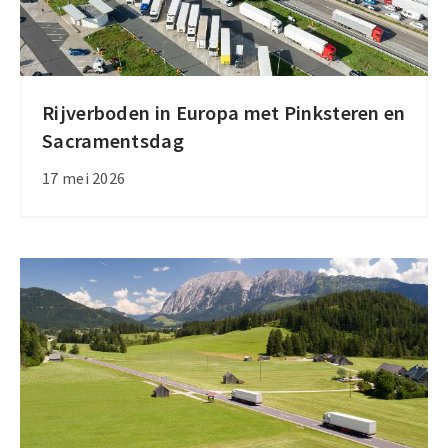
Rijverboden in Europa met Pinksteren en
Rijverboden
Sacramentsdag
in
Europa
17 mei 2026
met
Pinksteren
en
Sacramentsdag