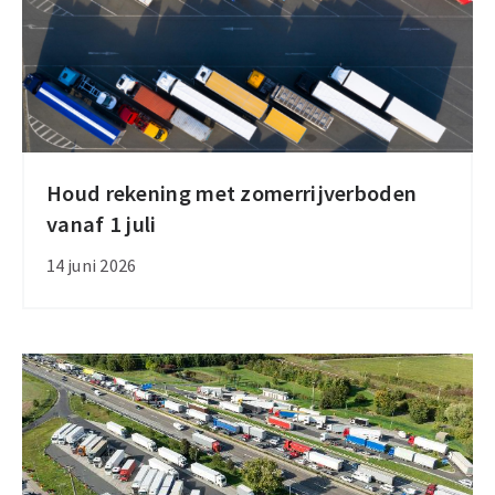
internationaal
vervoer
Houd rekening met zomerrijverboden
Houd
vanaf 1 juli
rekening
met
14 juni 2026
zomerrijverboden
vanaf
1
juli