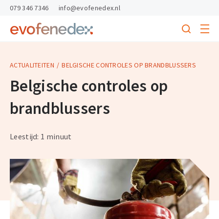
skipToContent
skipToFooter
079 346 7346
info@evofenedex.nl
Toggle
menu
Search
Return
to
homepage
ACTUALITEITEN
BELGISCHE CONTROLES OP BRANDBLUSSERS
Belgische controles op
brandblussers
Leestijd: 1 minuut