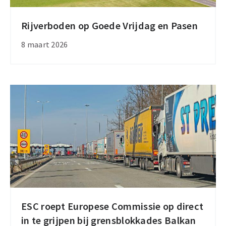
Rijverboden op Goede Vrijdag en Pasen
Rijverboden
op
8 maart 2026
Goede
Vrijdag
en
Pasen
ESC roept Europese Commissie op direct
ESC
in te grijpen bij grensblokkades Balkan
roept