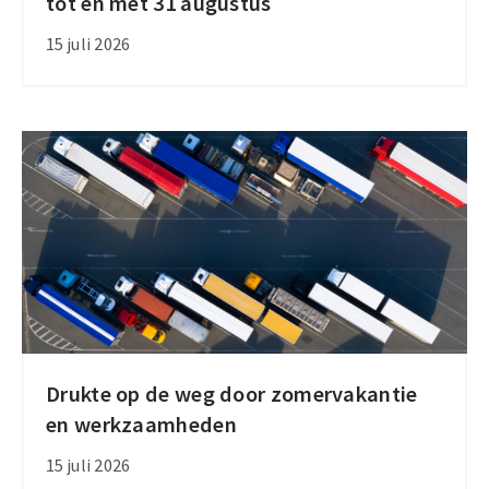
tot en met 31 augustus
Diploma
of
15 juli 2026
Honour
2026:
aanmelden
tot
en
met
31
augustus
Drukte op de weg door zomervakantie
Drukte
en werkzaamheden
op
de
15 juli 2026
weg