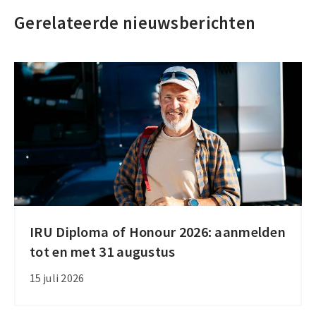
Gerelateerde nieuwsberichten
IRU Diploma of Honour 2026: aanmelden
IRU
tot en met 31 augustus
Diploma
of
15 juli 2026
Honour
2026: