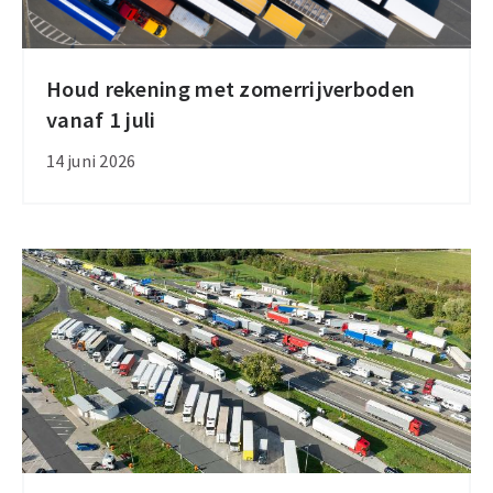
Houd rekening met zomerrijverboden
Houd
vanaf 1 juli
rekening
met
14 juni 2026
zomerrijverboden
vanaf
1
juli