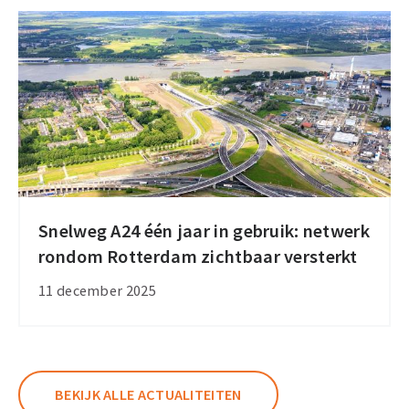
Snelweg A24 één jaar in gebruik: netwerk
Snelweg
rondom Rotterdam zichtbaar versterkt
A24
één
11 december 2025
jaar
in
gebruik:
netwerk
BEKIJK ALLE ACTUALITEITEN