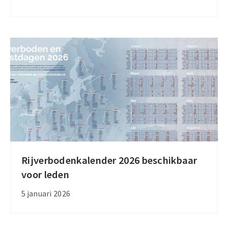
Goede
Vrijdag
en
Pasen
Rijverbodenkalender 2026 beschikbaar
Rijverbodenkalender
voor leden
2026
beschikbaar
5 januari 2026
voor
leden