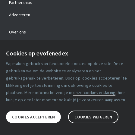
Partnerships
Adverteren
Over ons
Contact
Cookies op evofenedex
Algemene voorwaarden
Wij maken gebruik van functionele cookies op deze site. Deze
Cookie verklaring
gebruiken we om de website te analyseren en het
gebruiksgemak te verbeteren. Door op ‘cookies accepteren’ te
klikken geef je toestemming om ook overige cookies te
Copyright statement
plaatsen. Meer informatie vind je in
onze cookieverklaring
, hier
Lidmaatschapsvoorwaarden
kun je op een later moment ook altijd je voorkeuren aanpassen
Disclaimer
COOKIES ACCEPTEREN
COOKIES WEIGEREN
Privacy verklaring