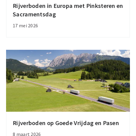
Rijverboden in Europa met Pinksteren en
Rijverboden
Sacramentsdag
in
Europa
17 mei 2026
met
Pinksteren
en
Sacramentsdag
Rijverboden op Goede Vrijdag en Pasen
Rijverboden
op
8 maart 2026