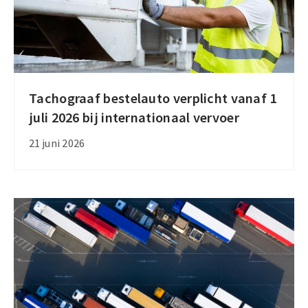
Tachograaf bestelauto verplicht vanaf 1
Tachograaf
juli 2026 bij internationaal vervoer
bestelauto
verplicht
21 juni 2026
vanaf
1
juli
2026
bij
internationaal
vervoer