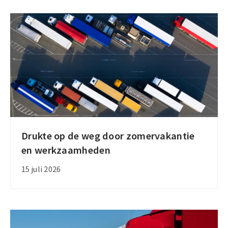
aanmelden
tot
en
met
31
augustus
Drukte op de weg door zomervakantie
Drukte
en werkzaamheden
op
de
15 juli 2026
weg
door
zomervakantie
en