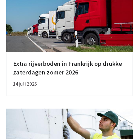
werkzaamheden
Extra rijverboden in Frankrijk op drukke
Extra
zaterdagen zomer 2026
rijverboden
in
14 juli 2026
Frankrijk
op
drukke
zaterdagen
zomer
2026