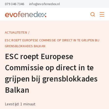
skipToContent
skipToFooter
079 346 7346
info@evofenedex.nl
Toggle
menu
Search
Return
to
homepage
ACTUALITEITEN
ESC ROEPT EUROPESE COMMISSIE OP DIRECT IN TE GRIJPEN BIJ
GRENSBLOKKADES BALKAN
ESC roept Europese
Commissie op direct in te
grijpen bij grensblokkades
Balkan
Leestijd: 1 minuut