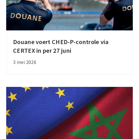
Douane voert CHED-P-controle via
Douane
CERTEX in per 27 juni
voert
CHED-
3 mei 2026
P-
controle
via
CERTEX
in
per
27
juni