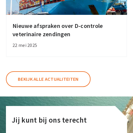
Nieuwe afspraken over D-controle
Nieuwe
veterinaire zendingen
afspraken
over
22 mei 2025
D-
controle
veterinaire
zendingen
BEKIJK ALLE ACTUALITEITEN
Jij kunt bij ons terecht