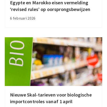
Egypte en Marokko eisen vermelding
Egypte
‘revised rules’ op oorsprongsbewijzen
en
Marokko
6 februari 2026
eisen
vermelding
‘revised
rules’
op
oorsprongsbewijzen
Nieuwe Skal-tarieven voor biologische
Nieuwe
importcontroles vanaf 1 april
Skal-