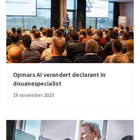
Moldavië
Opmars AI verandert declarant in
Opmars
douanespecialist
AI
verandert
19 november 2025
declarant
in
douanespecialist