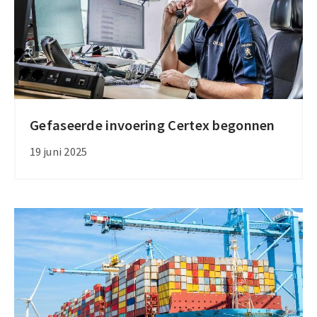
Gefaseerde invoering Certex begonnen
Gefaseerde
invoering
19 juni 2025
Certex
begonnen