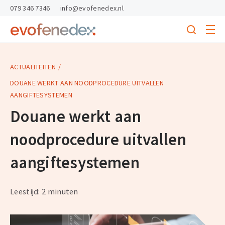
skipToContent
skipToFooter
079 346 7346
info@evofenedex.nl
Toggle
menu
Search
Return
to
homepage
ACTUALITEITEN
DOUANE WERKT AAN NOODPROCEDURE UITVALLEN
AANGIFTESYSTEMEN
Douane werkt aan
noodprocedure uitvallen
aangiftesystemen
Leestijd: 2 minuten