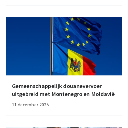
herziene
oorsprongsregels
sinds
1
januari
2026
van
kracht
Gemeenschappelijk douanevervoer
Gemeenschappelijk
uitgebreid met Montenegro en Moldavië
douanevervoer
uitgebreid
11 december 2025
met
Montenegro
en