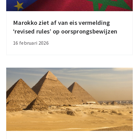
Marokko ziet af van eis vermelding
Marokko
‘revised rules’ op oorsprongsbewijzen
ziet
af
16 februari 2026
van
eis
vermelding
‘revised
rules’
op
oorsprongsbewijzen