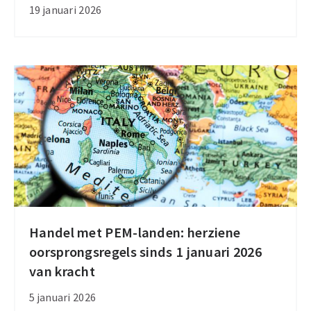
tarieven
19 januari 2026
voor
biologische
importcontroles
vanaf
1
april
Handel met PEM-landen: herziene
Handel
oorsprongsregels sinds 1 januari 2026
met
van kracht
PEM-
landen:
5 januari 2026