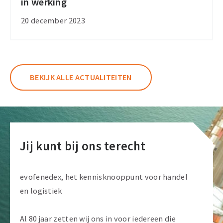
in werking
Target
Operating
20 december 2023
Model
alsnog
in
werking
BEKIJK ALLE ACTUALITEITEN
Jij kunt bij ons terecht
evofenedex, het kennisknooppunt voor handel
en logistiek
Al 80 jaar zetten wij ons in voor iedereen die