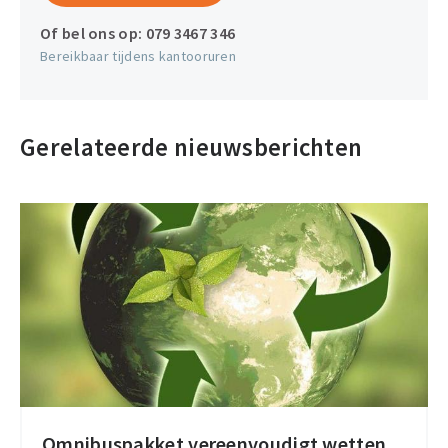
Of bel ons op:
079 3467 346
Bereikbaar tijdens kantooruren
Gerelateerde nieuwsberichten
Omnibuspakket vereenvoudigt wetten
Omnibuspakket