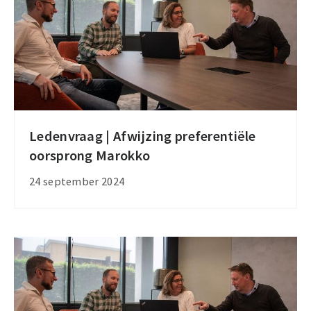
Ledenvraag | Afwijzing preferentiële
Ledenvraag
oorsprong Marokko
|
Afwijzing
24 september 2024
preferentiële
oorsprong
Marokko