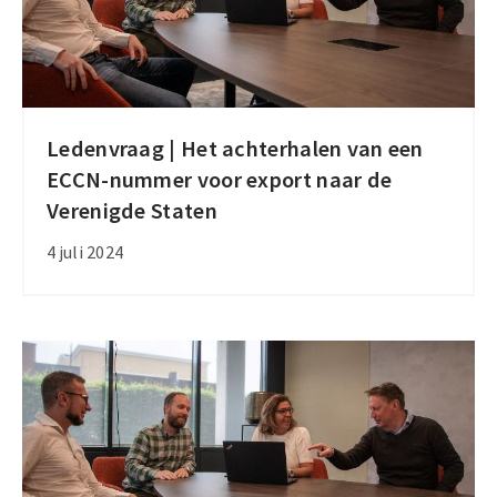
Ledenvraag | Het achterhalen van een
Ledenvraag
ECCN-nummer voor export naar de
|
Verenigde Staten
Het
achterhalen
4 juli 2024
van
een
ECCN-
nummer
voor
export
naar
de