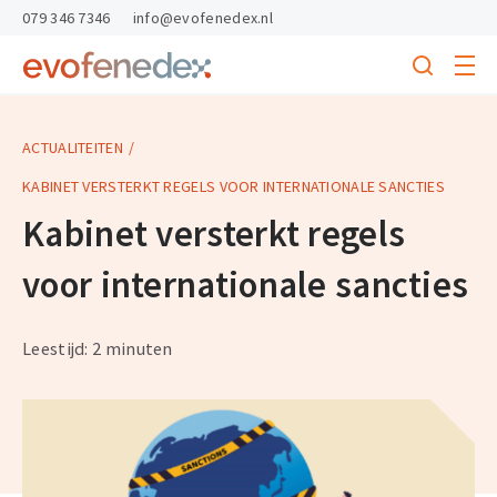
skipToContent
skipToFooter
079 346 7346
info@evofenedex.nl
Toggle
menu
Search
Return
to
homepage
ACTUALITEITEN
KABINET VERSTERKT REGELS VOOR INTERNATIONALE SANCTIES
Kabinet versterkt regels
voor internationale sancties
Leestijd: 2 minuten