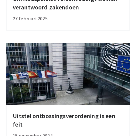
verantwoord zakendoen
vereenvoudigt
wetten
27 februari 2025
verantwoord
zakendoen
Uitstel ontbossingsverordening is een
Uitstel
feit
ontbossingsverordening
is
15 november 2024