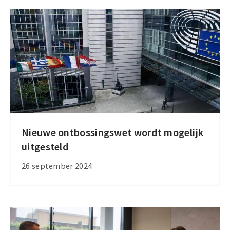
Nieuwe ontbossingswet wordt mogelijk
Nieuwe
uitgesteld
ontbossingswet
wordt
26 september 2024
mogelijk
uitgesteld