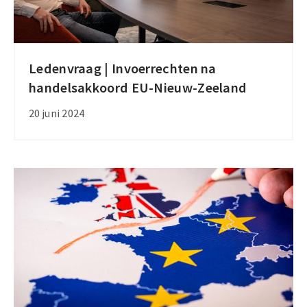
Verenigde
Staten
Ledenvraag | Invoerrechten na
Ledenvraag
handelsakkoord EU-Nieuw-Zeeland
|
Invoerrechten
20 juni 2024
na
handelsakkoord
EU-
Nieuw-
Zeeland