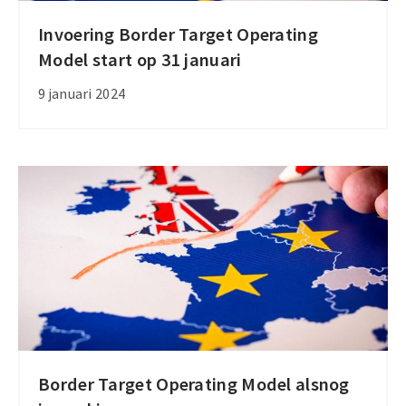
Invoering Border Target Operating
Invoering
Model start op 31 januari
Border
Target
9 januari 2024
Operating
Model
start
op
31
januari
Border Target Operating Model alsnog
Border