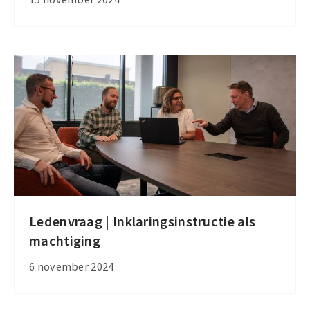
een
feit
Ledenvraag | Inklaringsinstructie als
Ledenvraag
machtiging
|
Inklaringsinstructie
6 november 2024
als
machtiging