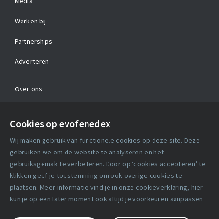
Media
Werken bij
Partnerships
Adverteren
Over ons
Contact
Cookies op evofenedex
Algemene voorwaarden
Wij maken gebruik van functionele cookies op deze site. Deze
Cookie verklaring
gebruiken we om de website te analyseren en het
gebruiksgemak te verbeteren. Door op ‘cookies accepteren’ te
klikken geef je toestemming om ook overige cookies te
Copyright statement
plaatsen. Meer informatie vind je in
onze cookieverklaring
, hier
Lidmaatschapsvoorwaarden
kun je op een later moment ook altijd je voorkeuren aanpassen
Disclaimer