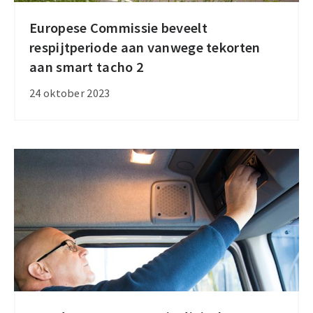
Europese Commissie beveelt
Europese
respijtperiode aan vanwege tekorten
Commissie
aan smart tacho 2
beveelt
respijtperiode
24 oktober 2023
aan
vanwege
tekorten
aan
smart
tacho
2