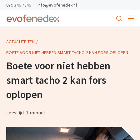
skipToContent
skipToFooter
079 346 7346
info@evofenedex.nl
Toggle
menu
Search
Return
to
homepage
ACTUALITEITEN
BOETE VOOR NIET HEBBEN SMART TACHO 2 KAN FORS OPLOPEN
Boete voor niet hebben
smart tacho 2 kan fors
oplopen
Leestijd: 1 minuut