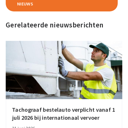
NIEUWS
Gerelateerde nieuwsberichten
Tachograaf bestelauto verplicht vanaf 1
Tachograaf
juli 2026 bij internationaal vervoer
bestelauto
verplicht