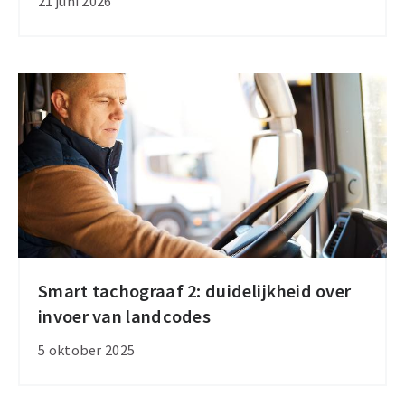
21 juni 2026
vanaf
1
juli
2026
bij
internationaal
vervoer
Smart tachograaf 2: duidelijkheid over
Smart
invoer van landcodes
tachograaf
2:
5 oktober 2025
duidelijkheid
over