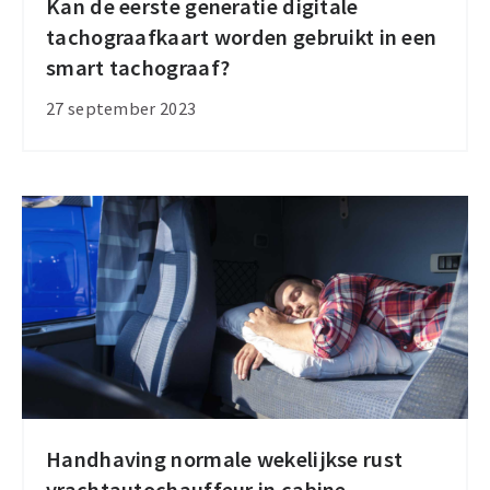
Kan de eerste generatie digitale
Kan
tachograafkaart worden gebruikt in een
de
smart tachograaf?
eerste
generatie
27 september 2023
digitale
tachograafkaart
worden
gebruikt
in
een
smart
tachograaf?
Handhaving normale wekelijkse rust
Handhaving