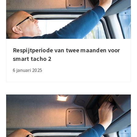
nieuwe
voertuigen
Respijtperiode van twee maanden voor
Respijtperiode
smart tacho 2
van
twee
6 januari 2025
maanden
voor
smart
tacho
2