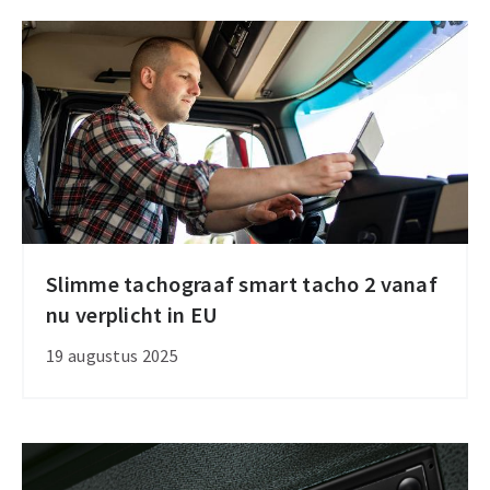
invoer
van
landcodes
Slimme tachograaf smart tacho 2 vanaf
Slimme
nu verplicht in EU
tachograaf
smart
19 augustus 2025
tacho
2
vanaf
nu