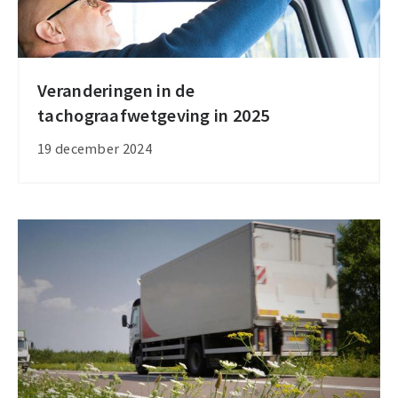
Veranderingen in de
Veranderingen
tachograafwetgeving in 2025
in
de
19 december 2024
tachograafwetgeving
in
2025