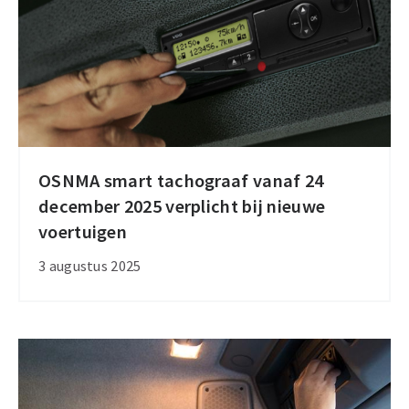
verplicht
in
EU
OSNMA smart tachograaf vanaf 24
OSNMA
december 2025 verplicht bij nieuwe
smart
voertuigen
tachograaf
vanaf
3 augustus 2025
24
december
2025
verplicht
bij