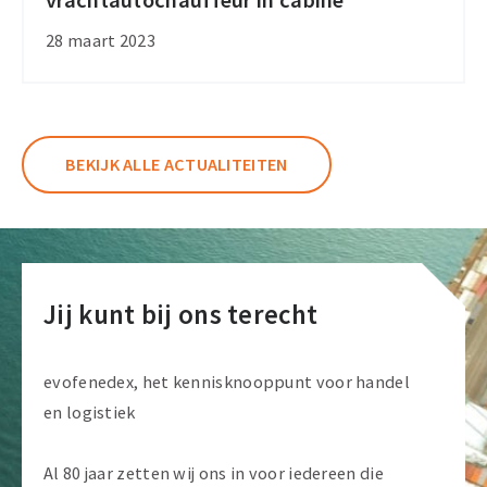
vrachtautochauffeur in cabine
normale
wekelijkse
28 maart 2023
rust
vrachtautochauffeur
in
cabine
BEKIJK ALLE ACTUALITEITEN
Jij kunt bij ons terecht
evofenedex, het kennisknooppunt voor handel
en logistiek
Al 80 jaar zetten wij ons in voor iedereen die