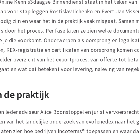
Online Kennis3daagse Binnendienst staat in het teken van
tap voor stap leggen Rostislav Ilchenko en Evert-Jan Visse
odig zijn en waar het in de praktijk vaak misgaat. Samen
s door het proces. Per fase laten ze zien welke documente
 je die voorkomt. Onderwerpen als oorsprong en legalisat
en, REX-registratie en certificaten van oorsprong komen c
elder overzicht van het exportproces: van offerte tot betal
gaat en wat dat betekent voor levering, naleving van regel
 de praktijk
n ledenadviseur Alice Boonstoppel en jurist vervoersrech
ten van het
landelijke onderzoek
van evofenedex naar het g
laten zien hoe bedrijven Incoterms® toepassen en waar da