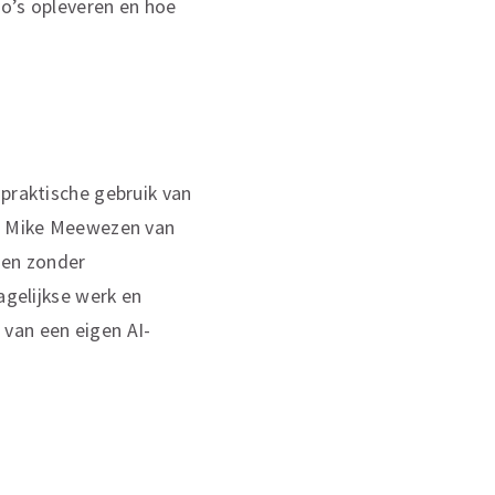
co’s opleveren en hoe
 praktische gebruik van
rt Mike Meewezen van
den zonder
agelijkse werk en
 van een eigen AI-