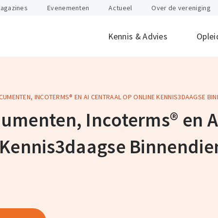
agazines
Evenementen
Actueel
Over de vereniging
Kennis & Advies
Oplei
UMENTEN, INCOTERMS® EN AI CENTRAAL OP ONLINE KENNIS3DAAGSE BIN
offen
id
Internationaal
Btw
Juridisch
Douane
ondernemen
umenten, Incoterms® en AI
nten
Gevaarlijke stoffen
Heftruck & Rea
rganisatie
Supply Chain Management
Vervoer
 Kennis3daagse Binnendie
Logistiek Management
Wegtransport
y
AEO
Incompany- en
maatwerktrain