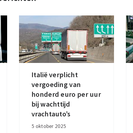
Italië verplicht
Italië
vergoeding van
verplicht
vergoeding
honderd euro per uur
van
bij wachttijd
honderd
vrachtauto’s
euro
5 oktober 2025
per