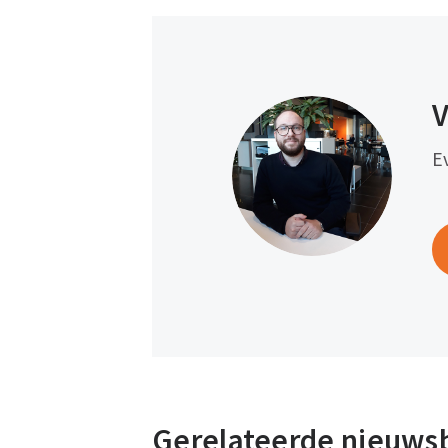
V
E
Gerelateerde nieuws