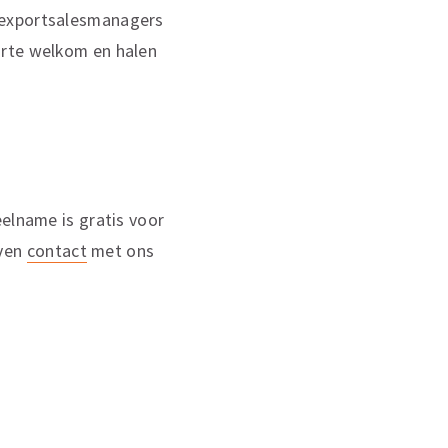
 exportsalesmanagers
arte welkom en halen
eelname is gratis voor
even
contact
met ons