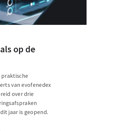
als op de
r praktische
erts van evofenedex
reid over drie
eringsafspraken
it jaar is geopend.