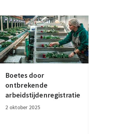
Boetes door
Boetes
ontbrekende
door
ontbrekende
arbeidstijdenregistratie
arbeidstijdenregistratie
2 oktober 2025