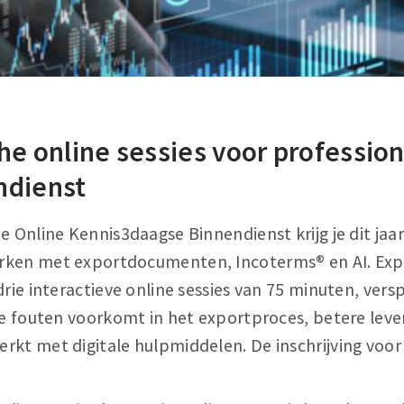
che online sessies voor profession
ndienst
e Online Kennis3daagse Binnendienst krijg je dit jaa
rken met exportdocumenten, Incoterms® en AI. Exp
drie interactieve online sessies van 75 minuten, versp
 je fouten voorkomt in het exportproces, betere lev
kt met digitale hulpmiddelen. De inschrijving voor d