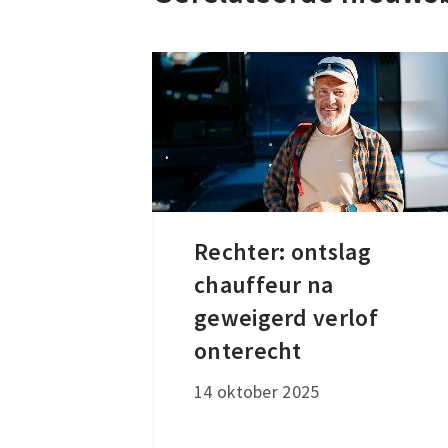
Rechter: ontslag
Rechter:
chauffeur na
ontslag
chauffeur
geweigerd verlof
na
onterecht
geweigerd
14 oktober 2025
verlof
onterecht