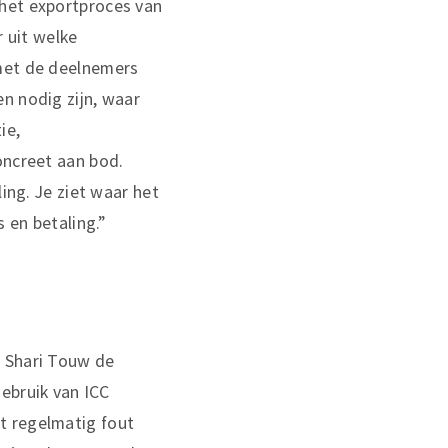
 het exportproces van
r uit welke
 met de deelnemers
n nodig zijn, waar
ie,
oncreet aan bod.
ing. Je ziet waar het
s en betaling.”
t Shari Touw de
ebruik van ICC
t regelmatig fout