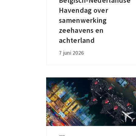
Belgisch-Nederlandse
Belgisch-
Havendag over
Nederlandse
Havendag
samenwerking
over
zeehavens en
samenwerking
achterland
zeehavens
7 juni 2026
en
achterland