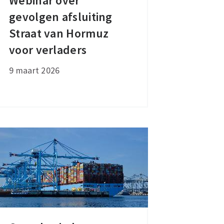
Webinar over
Webinar
gevolgen afsluiting
over
gevolgen
Straat van Hormuz
afsluiting
voor verladers
Straat
9 maart 2026
van
Hormuz
voor
verladers