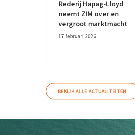
Rederij Hapag-Lloyd
Rederij
neemt ZIM over en
Hapag-
Lloyd
vergroot marktmacht
neemt
17 februari 2026
ZIM
over
en
vergroot
marktmacht
BEKIJK ALLE ACTUALITEITEN