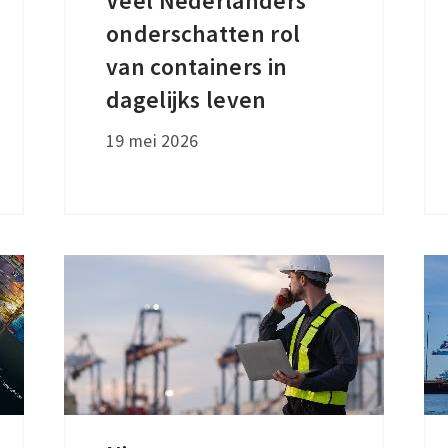
Veel Nederlanders
Veel
onderschatten rol
Nederlanders
onderschatten
van containers in
rol
dagelijks leven
van
19 mei 2026
containers
in
dagelijks
leven