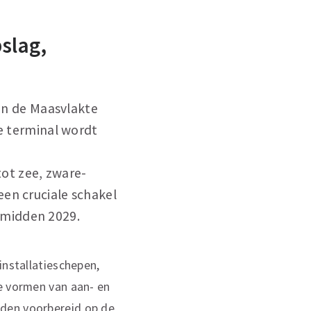
slag,
an de Maasvlakte
De terminal wordt
ot zee, zware-
een cruciale schakel
 midden 2029.
installatieschepen,
le vormen van aan- en
rden voorbereid op de