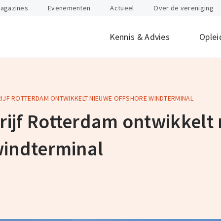
agazines
Evenementen
Actueel
Over de vereniging
Kennis & Advies
Oplei
IJF ROTTERDAM ONTWIKKELT NIEUWE OFFSHORE WINDTERMINAL
offen
id
Internationaal
Btw
Juridisch
Douane
ondernemen
ijf Rotterdam ontwikkelt
nten
Gevaarlijke stoffen
Heftruck & Rea
rganisatie
Supply Chain Management
Vervoer
windterminal
Logistiek Management
Wegtransport
y
AEO
Incompany- en
maatwerktrain