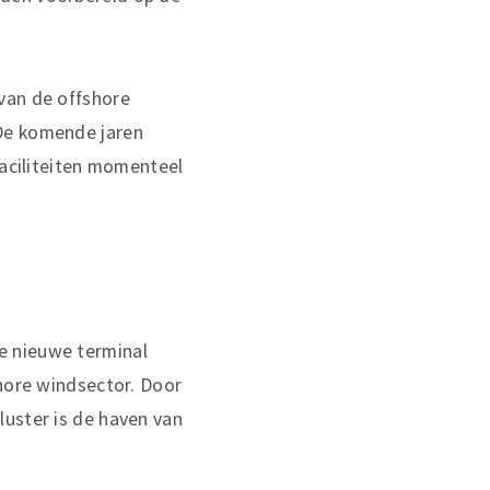
van de offshore
 De komende jaren
faciliteiten momenteel
e nieuwe terminal
shore windsector. Door
luster is de haven van