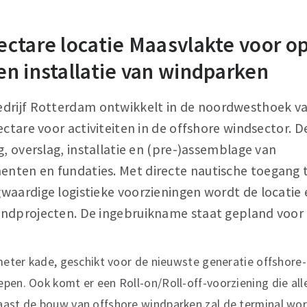
ctare locatie Maasvlakte voor op
n installatie van windparken
rijf Rotterdam ontwikkelt in de noordwesthoek v
ectare voor activiteiten in de offshore windsector. 
g, overslag, installatie en (pre-)assemblage van
ten en fundaties. Met directe nautische toegang t
aardige logistieke voorzieningen wordt de locatie 
ndprojecten. De ingebruikname staat gepland voor
 meter kade, geschikt voor de nieuwste generatie offshore-
pen. Ook komt er een Roll-on/Roll-off-voorziening die al
aast de bouw van offshore windparken zal de terminal wo