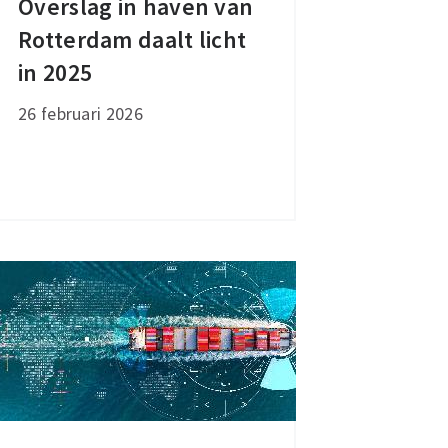
Overslag in haven van
Overslag
Rotterdam daalt licht
in
haven
in 2025
van
26 februari 2026
Rotterdam
daalt
licht
in
2025