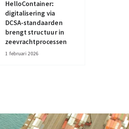
HelloContainer:
HelloContainer:
digitalisering via
digitalisering
via
DCSA-standaarden
DCSA-
brengt structuur in
standaarden
zeevrachtprocessen
brengt
1 februari 2026
structuur
in
zeevrachtprocessen