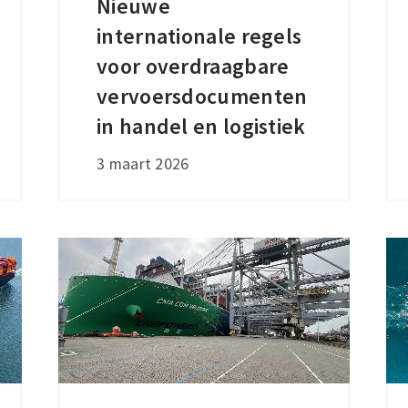
Nieuwe
Nieuwe
internationale regels
internationale
regels
voor overdraagbare
voor
vervoersdocumenten
overdraagbare
in handel en logistiek
vervoersdocumenten
3 maart 2026
in
handel
en
logistiek