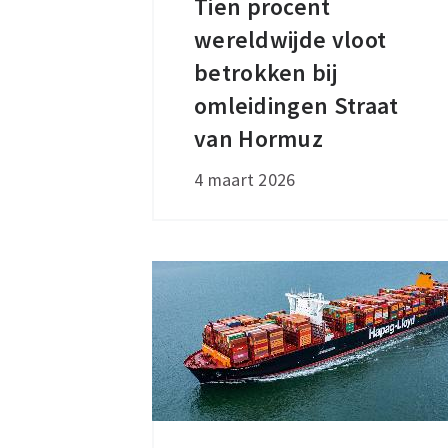
Tien procent
Tien
wereldwijde vloot
procent
wereldwijde
betrokken bij
vloot
omleidingen Straat
betrokken
van Hormuz
bij
4 maart 2026
omleidingen
Straat
van
Hormuz