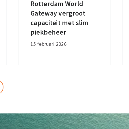
Rotterdam World
Rotterdam
Gateway vergroot
World
Gateway
capaciteit met slim
vergroot
piekbeheer
capaciteit
15 februari 2026
met
slim
piekbeheer