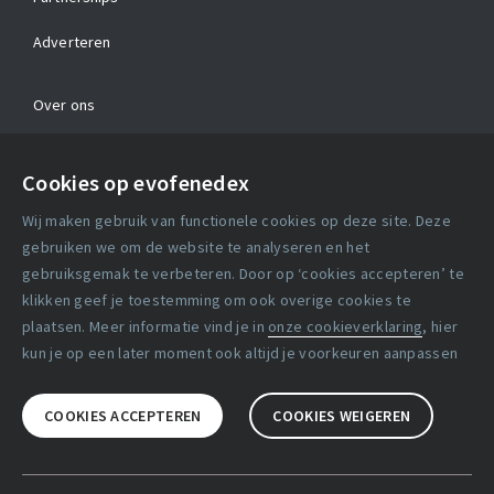
Adverteren
Over ons
Contact
Cookies op evofenedex
Algemene voorwaarden
Wij maken gebruik van functionele cookies op deze site. Deze
Cookie verklaring
gebruiken we om de website te analyseren en het
gebruiksgemak te verbeteren. Door op ‘cookies accepteren’ te
klikken geef je toestemming om ook overige cookies te
Copyright statement
plaatsen. Meer informatie vind je in
onze cookieverklaring
, hier
Lidmaatschapsvoorwaarden
kun je op een later moment ook altijd je voorkeuren aanpassen
Disclaimer
COOKIES ACCEPTEREN
COOKIES WEIGEREN
Privacy verklaring