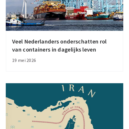
Veel Nederlanders onderschatten rol
Veel
van containers in dagelijks leven
Nederlanders
onderschatten
19 mei 2026
rol
van
containers
in
dagelijks
leven