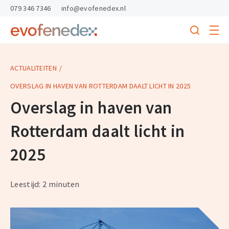
skipToContent
skipToFooter
079 346 7346
info@evofenedex.nl
Toggle
menu
Search
Return
to
homepage
ACTUALITEITEN
OVERSLAG IN HAVEN VAN ROTTERDAM DAALT LICHT IN 2025
Overslag in haven van
Rotterdam daalt licht in
2025
Leestijd: 2 minuten