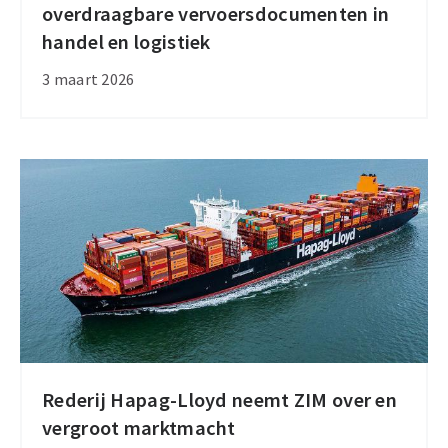
overdraagbare vervoersdocumenten in
internationale
handel en logistiek
regels
voor
3 maart 2026
overdraagbare
vervoersdocumenten
in
handel
en
logistiek
Rederij Hapag-Lloyd neemt ZIM over en
Rederij
vergroot marktmacht
Hapag-