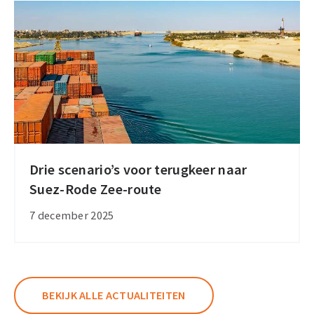
in
zeevrachtprocessen
Drie scenario’s voor terugkeer naar
Drie
Suez-Rode Zee-route
scenario’s
voor
7 december 2025
terugkeer
naar
Suez-
Rode
BEKIJK ALLE ACTUALITEITEN
Zee-