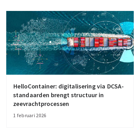
capaciteit
met
slim
piekbeheer
HelloContainer: digitalisering via DCSA-
HelloContainer:
standaarden brengt structuur in
digitalisering
zeevrachtprocessen
via
DCSA-
1 februari 2026
standaarden
brengt
structuur