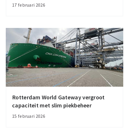
Lloyd
17 februari 2026
neemt
ZIM
over
en
vergroot
marktmacht
Rotterdam World Gateway vergroot
Rotterdam
capaciteit met slim piekbeheer
World
Gateway
15 februari 2026
vergroot