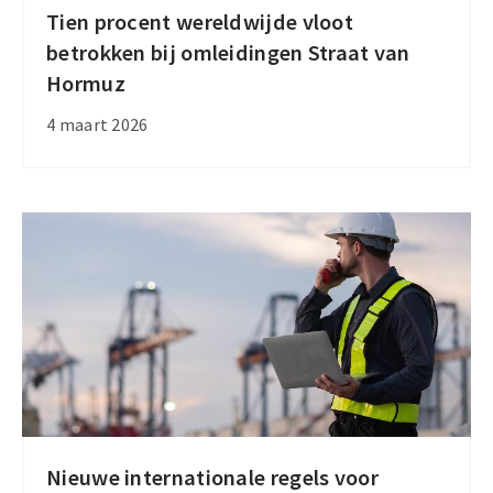
Tien procent wereldwijde vloot
Tien
betrokken bij omleidingen Straat van
procent
Hormuz
wereldwijde
vloot
4 maart 2026
betrokken
bij
omleidingen
Straat
van
Hormuz
Nieuwe internationale regels voor
Nieuwe