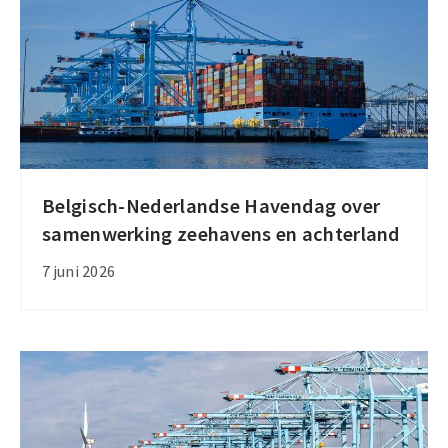
Belgisch-Nederlandse Havendag over
Belgisch-
samenwerking zeehavens en achterland
Nederlandse
Havendag
7 juni 2026
over
samenwerking
zeehavens
en
achterland