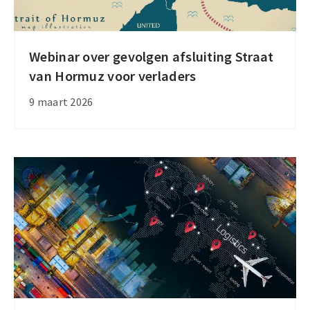
Webinar over gevolgen afsluiting Straat
Webinar
van Hormuz voor verladers
over
gevolgen
9 maart 2026
afsluiting
Straat
van
Hormuz
voor
verladers