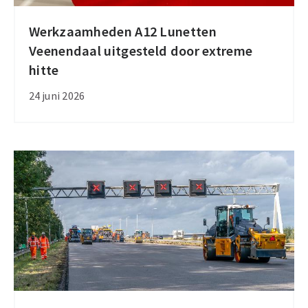
Werkzaamheden A12 Lunetten
Werkzaamheden
Veenendaal uitgesteld door extreme
A12
hitte
Lunetten
Veenendaal
24 juni 2026
uitgesteld
door
extreme
hitte