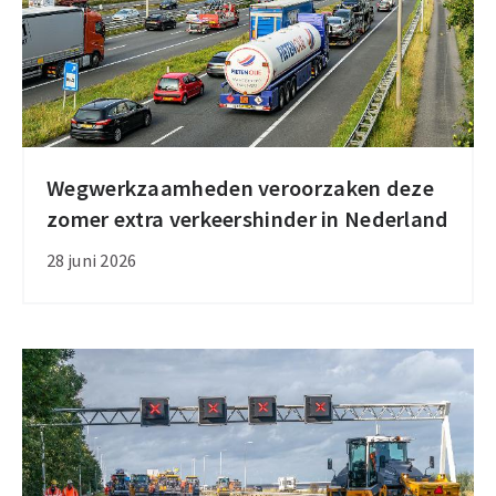
Wegwerkzaamheden veroorzaken deze
Wegwerkzaamheden
zomer extra verkeershinder in Nederland
veroorzaken
deze
28 juni 2026
zomer
extra
verkeershinder
in
Nederland