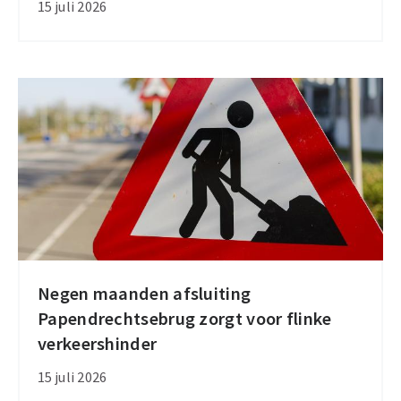
15 juli 2026
Honour
2026:
aanmelden
tot
en
met
31
augustus
Negen maanden afsluiting
Negen
Papendrechtsebrug zorgt voor flinke
maanden
verkeershinder
afsluiting
Papendrechtsebrug
15 juli 2026
zorgt