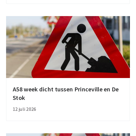
voor
flinke
verkeershinder
A58 week dicht tussen Princeville en De
A58
Stok
week
dicht
12 juli 2026
tussen
Princeville
en