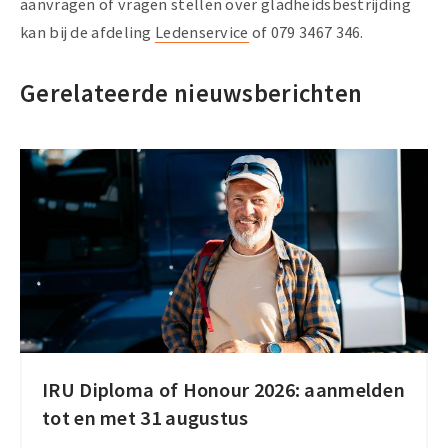
aanvragen of vragen stellen over gladheidsbestrijding
kan bij de afdeling
Ledenservice
of 079 3467 346.
Gerelateerde nieuwsberichten
IRU Diploma of Honour 2026: aanmelden
IRU
tot en met 31 augustus
Diploma
of