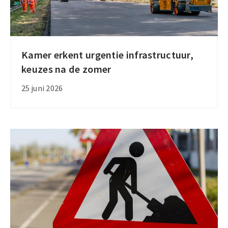
Kamer erkent urgentie infrastructuur,
Kamer
keuzes na de zomer
erkent
urgentie
25 juni 2026
infrastructuur,
keuzes
na
de
zomer