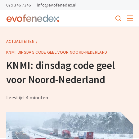
skipToContent
skipToFooter
079 346 7346
info@evofenedex.nl
Toggle
menu
Search
Return
to
homepage
ACTUALITEITEN
KNMI: DINSDAG CODE GEEL VOOR NOORD-NEDERLAND
KNMI: dinsdag code geel
voor Noord-Nederland
Leestijd: 4 minuten