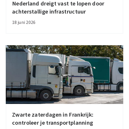
Nederland dreigt vast te lopen door
Nederland
achterstallige infrastructuur
dreigt
vast
18 juni 2026
te
lopen
door
achterstallige
infrastructuur
Zwarte zaterdagen in Frankrijk:
Zwarte
controleer je transportplanning
zaterdagen