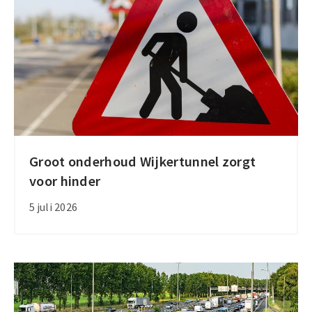
De
Stok
Groot onderhoud Wijkertunnel zorgt
Groot
voor hinder
onderhoud
Wijkertunnel
5 juli 2026
zorgt
voor
hinder