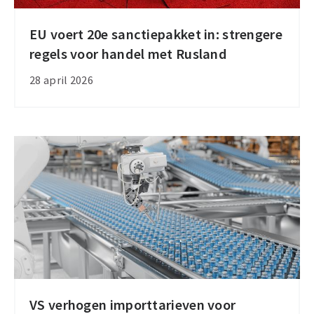
EU voert 20e sanctiepakket in: strengere
EU
regels voor handel met Rusland
voert
20e
28 april 2026
sanctiepakket
in:
strengere
regels
voor
handel
met
Rusland
VS verhogen importtarieven voor
VS