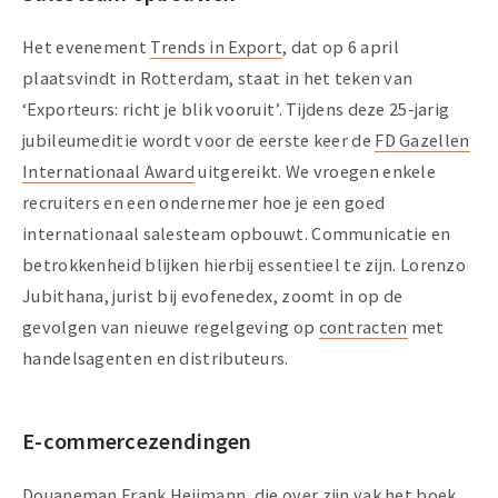
Het evenement
Trends in Export
, dat op 6 april
plaatsvindt in Rotterdam, staat in het teken van
‘Exporteurs: richt je blik vooruit’. Tijdens deze 25-jarig
jubileumeditie wordt voor de eerste keer de
FD Gazellen
Internationaal Award
uitgereikt. We vroegen enkele
recruiters en een ondernemer hoe je een goed
internationaal salesteam opbouwt. Communicatie en
betrokkenheid blijken hierbij essentieel te zijn. Lorenzo
Jubithana, jurist bij evofenedex, zoomt in op de
gevolgen van nieuwe regelgeving op
contracten
met
handelsagenten en distributeurs.
E-commercezendingen
Douaneman Frank Heijmann, die over zijn vak het boek