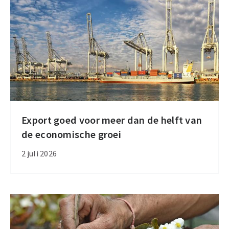
Mercosur
na
nieuwe
handelsverdragen
Export goed voor meer dan de helft van
Export
de economische groei
goed
voor
2 juli 2026
meer
dan
de
helft
van