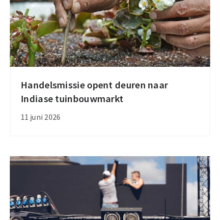
de
economische
groei
Handelsmissie opent deuren naar
Handelsmissie
Indiase tuinbouwmarkt
opent
deuren
11 juni 2026
naar
Indiase
tuinbouwmarkt