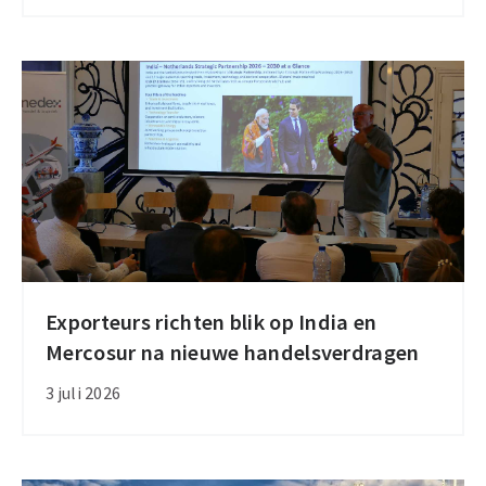
Export
Event
2026
in
Den
Haag
Exporteurs richten blik op India en
Exporteurs
Mercosur na nieuwe handelsverdragen
richten
blik
3 juli 2026
op
India
en