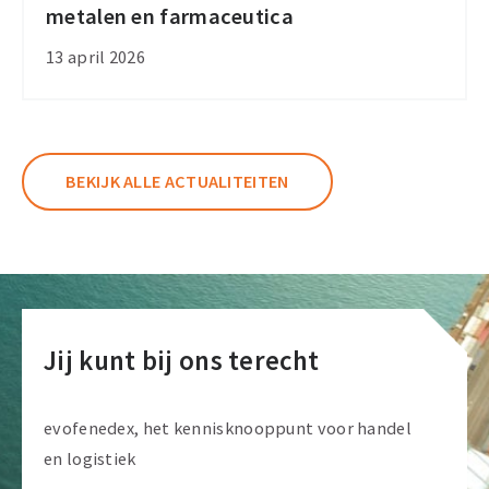
metalen en farmaceutica
verhogen
importtarieven
13 april 2026
voor
metalen
en
farmaceutica
BEKIJK ALLE ACTUALITEITEN
Jij kunt bij ons terecht
evofenedex, het kennisknooppunt voor handel
en logistiek