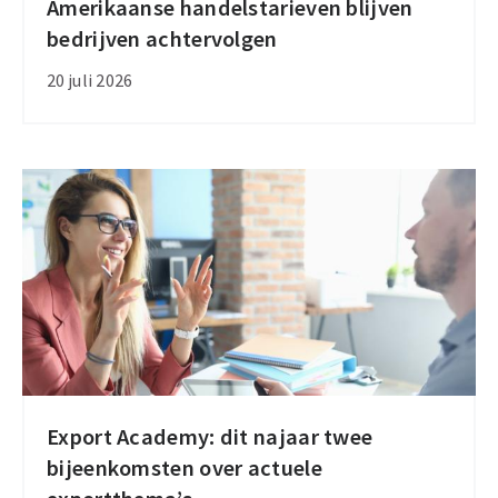
Amerikaanse handelstarieven blijven
Amerikaanse
bedrijven achtervolgen
handelstarieven
blijven
20 juli 2026
bedrijven
achtervolgen
Export Academy: dit najaar twee
Export
bijeenkomsten over actuele
Academy: