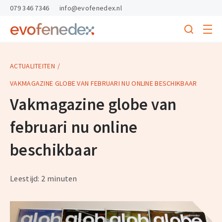
skipToContent
skipToFooter
079 346 7346
info@evofenedex.nl
Toggle
menu
Search
Return
to
homepage
ACTUALITEITEN
VAKMAGAZINE GLOBE VAN FEBRUARI NU ONLINE BESCHIKBAAR
Vakmagazine globe van
februari nu online
beschikbaar
Leestijd: 2 minuten