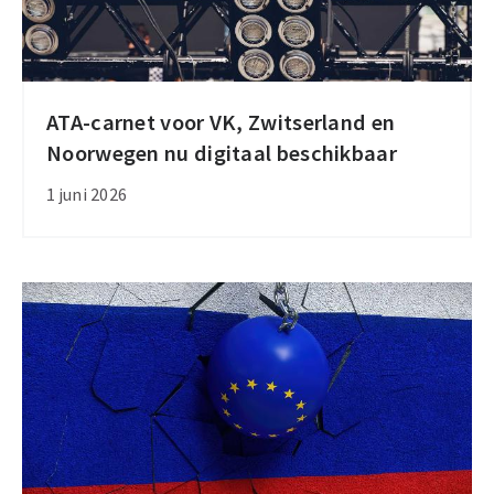
ATA-carnet voor VK, Zwitserland en
ATA-
Noorwegen nu digitaal beschikbaar
carnet
voor
1 juni 2026
VK,
Zwitserland
en
Noorwegen
nu
digitaal
beschikbaar