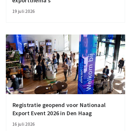
exportthema’s
dit
najaar
19 juli 2026
twee
bijeenkomsten
over
actuele
exportthema’s
Registratie geopend voor Nationaal
Registratie
Export Event 2026 in Den Haag
geopend
voor
16 juli 2026
Nationaal