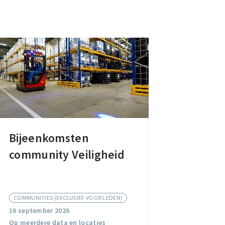
Bijeenkomsten
Bijeenkomsten
community Veiligheid
community
Veiligheid
COMMUNITIES (EXCLUSIEF VOOR LEDEN)
16 september 2026
Op meerdere data en locaties