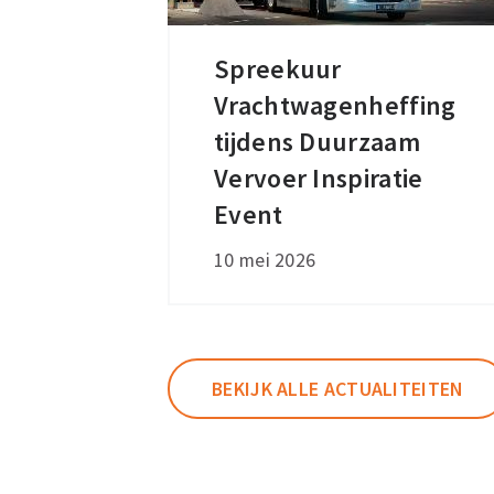
Spreekuur
Spreekuur
Vrachtwagenheffing
Vrachtwagenheffing
tijdens
tijdens Duurzaam
Duurzaam
Vervoer Inspiratie
Vervoer
Event
Inspiratie
10 mei 2026
Event
BEKIJK ALLE ACTUALITEITEN