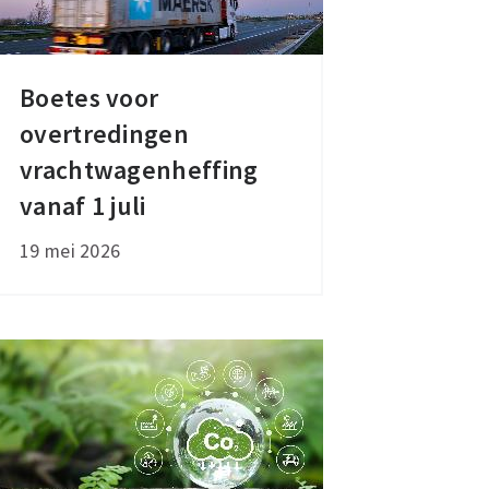
Boetes voor
Boetes
overtredingen
voor
overtredingen
vrachtwagenheffing
vrachtwagenheffing
vanaf 1 juli
vanaf
19 mei 2026
1
juli