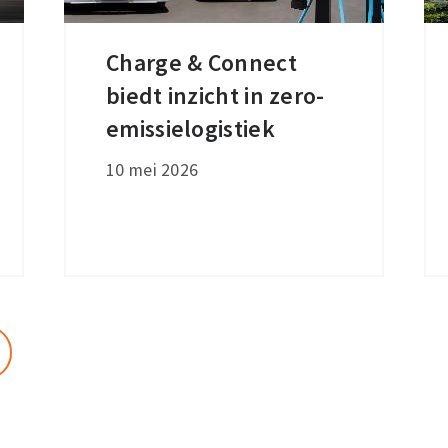
Charge & Connect
Charge
biedt inzicht in zero-
&
Connect
emissielogistiek
biedt
10 mei 2026
inzicht
in
zero-
emissielogistiek