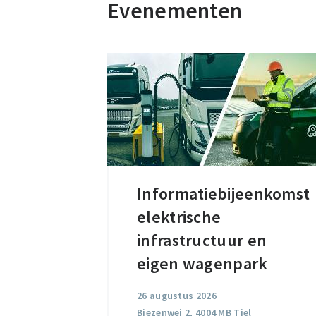
Evenementen
Informatiebijeenkomst
Informatiebijeenkomst
elektrische
elektrische
infrastructuur
infrastructuur en
en
eigen wagenpark
eigen
26 augustus 2026
wagenpark
Biezenwei 2, 4004 MB Tiel