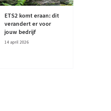
ETS2 komt eraan: dit
ETS2
verandert er voor
komt
eraan:
jouw bedrijf
dit
14 april 2026
verandert
er
voor
jouw
bedrijf