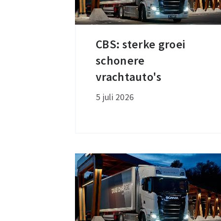
CBS: sterke groei
CBS:
schonere
sterke
groei
vrachtauto's
schonere
5 juli 2026
vrachtauto's