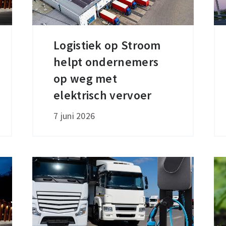
Logistiek op Stroom
Logistiek
helpt ondernemers
op
Stroom
op weg met
helpt
elektrisch vervoer
ondernemers
7 juni 2026
op
weg
met
elektrisch
vervoer