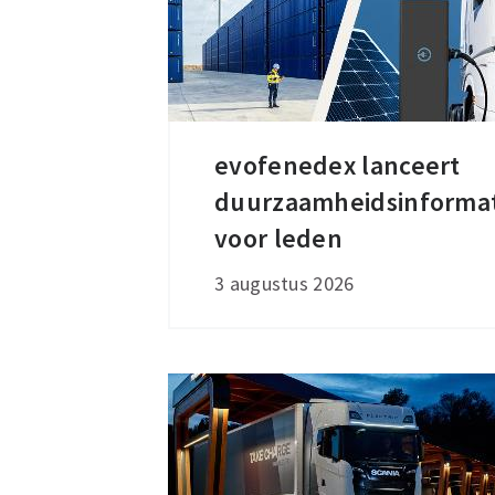
evofenedex lanceert
evofenedex
duurzaamheidsinforma
lanceert
duurzaamheidsinformatiepakket
voor leden
voor
3 augustus 2026
leden