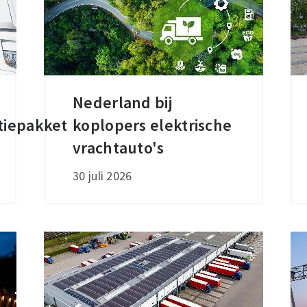
Nederland bij
Nederland
tiepakket
koplopers elektrische
bij
koplopers
vrachtauto's
elektrische
30 juli 2026
vrachtauto's