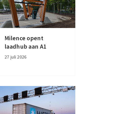
Milence opent
Milence
laadhub aan A1
opent
laadhub
27 juli 2026
aan
A1