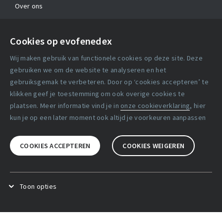
Over ons
Contact
Cookies op evofenedex
Algemene voorwaarden
Wij maken gebruik van functionele cookies op deze site. Deze
Cookie verklaring
gebruiken we om de website te analyseren en het
gebruiksgemak te verbeteren. Door op ‘cookies accepteren’ te
klikken geef je toestemming om ook overige cookies te
Copyright statement
plaatsen. Meer informatie vind je in
onze cookieverklaring
, hier
Lidmaatschapsvoorwaarden
kun je op een later moment ook altijd je voorkeuren aanpassen
Disclaimer
COOKIES ACCEPTEREN
COOKIES WEIGEREN
Privacy verklaring
Facebook
X
LinkedIn
Toon opties
Functional cookies
.
Deze cookies zijn noodzakelijk voor het
goed functioneren van de website.