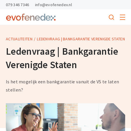
skipToContent
skipToFooter
079 346 7346
info@evofenedex.nl
Toggle
menu
Search
Return
to
homepage
ACTUALITEITEN
LEDENVRAAG | BANKGARANTIE VERENIGDE STATEN
Ledenvraag | Bankgarantie
Verenigde Staten
Is het mogelijk een bankgarantie vanuit de VS te laten
stellen?