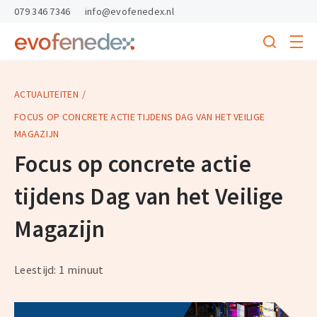
skipToContent
skipToFooter
079 346 7346
info@evofenedex.nl
Toggle
menu
Search
Return
to
homepage
ACTUALITEITEN
FOCUS OP CONCRETE ACTIE TIJDENS DAG VAN HET VEILIGE
MAGAZIJN
Focus op concrete actie
tijdens Dag van het Veilige
Magazijn
Leestijd: 1 minuut