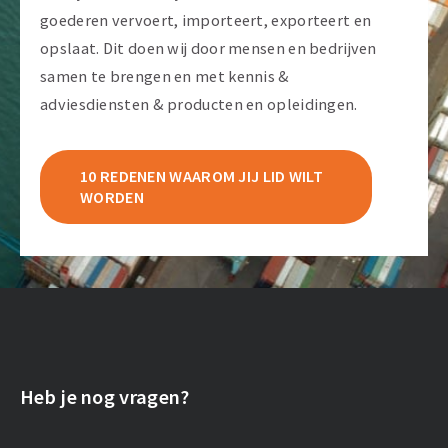
goederen vervoert, importeert, exporteert en
opslaat. Dit doen wij door mensen en bedrijven
samen te brengen en met kennis &
adviesdiensten & producten en opleidingen.
10 REDENEN WAAROM JIJ LID WILT
WORDEN
Heb je nog vragen?