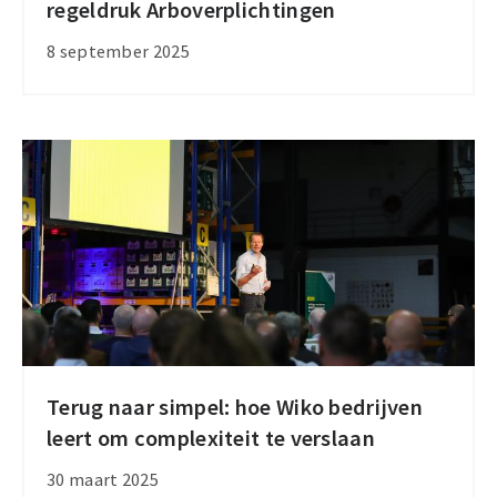
regeldruk Arboverplichtingen
Kamer
stemt
8 september 2025
voor
verminderen
regeldruk
Arboverplichtingen
Terug naar simpel: hoe Wiko bedrijven
Terug
leert om complexiteit te verslaan
naar
simpel:
30 maart 2025