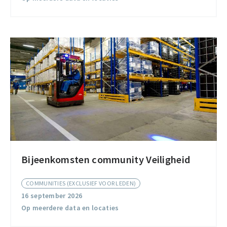
Bijeenkomsten community Veiligheid
Bijeenkomsten
community
COMMUNITIES (EXCLUSIEF VOOR LEDEN)
Veiligheid
16 september 2026
Op meerdere data en locaties