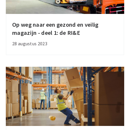
maart
Op weg naar een gezond en veilig
Op
magazijn - deel 1: de RI&E
weg
naar
28 augustus 2023
een
gezond
en
veilig
magazijn
-
deel
1:
de
RI&E