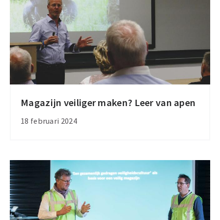
Magazijn veiliger maken? Leer van apen
Magazijn
veiliger
18 februari 2024
maken?
Leer
van
apen