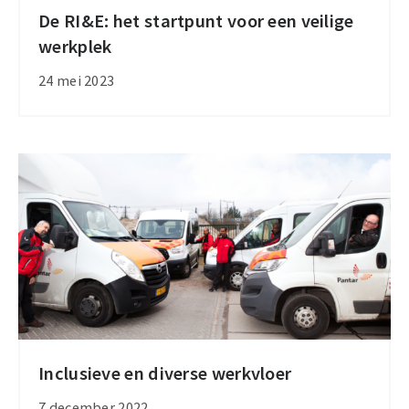
De RI&E: het startpunt voor een veilige
De
werkplek
RI&E:
het
24 mei 2023
startpunt
voor
een
veilige
werkplek
Inclusieve en diverse werkvloer
Inclusieve
en
7 december 2022