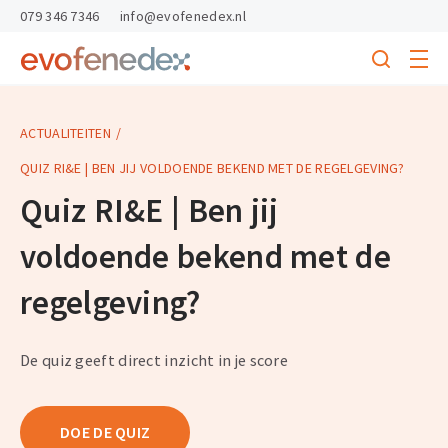
skipToContent
skipToFooter
079 346 7346
info@evofenedex.nl
Toggle
menu
Search
Return
to
homepage
ACTUALITEITEN
QUIZ RI&E | BEN JIJ VOLDOENDE BEKEND MET DE REGELGEVING?
Quiz RI&E | Ben jij
voldoende bekend met de
regelgeving?
De quiz geeft direct inzicht in je score
DOE DE QUIZ