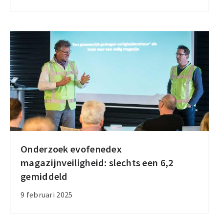
hoe
Wiko
bedrijven
leert
om
complexiteit
te
verslaan
Onderzoek evofenedex
Onderzoek
magazijnveiligheid: slechts een 6,2
evofenedex
gemiddeld
magazijnveiligheid:
slechts
9 februari 2025
een
6,2