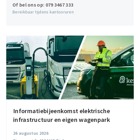
Of bel ons op:
079 3467 333
Bereikbaar tijdens kantooruren
Informatiebijeenkomst elektrische
Informatiebijeenkomst
infrastructuur en eigen wagenpark
elektrische
infrastructuur
26 augustus 2026
en