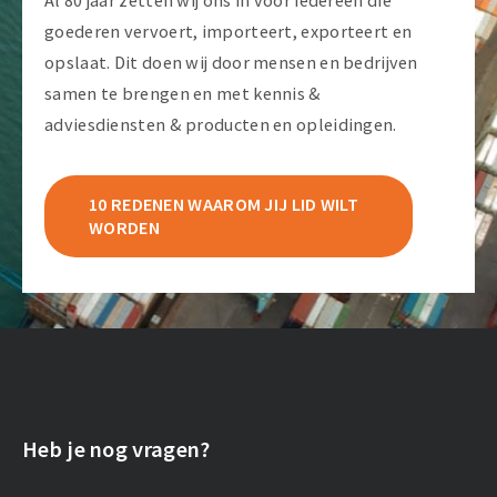
Al 80 jaar zetten wij ons in voor iedereen die
goederen vervoert, importeert, exporteert en
opslaat. Dit doen wij door mensen en bedrijven
samen te brengen en met kennis &
adviesdiensten & producten en opleidingen.
10 REDENEN WAAROM JIJ LID WILT
WORDEN
Heb je nog vragen?