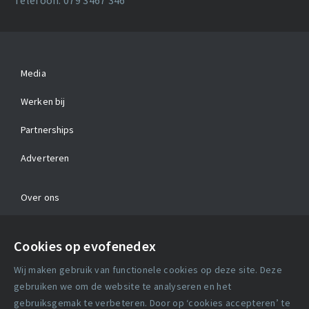
Telefoon: 079 3467 346
Media
Werken bij
Partnerships
Adverteren
Over ons
Contact
Cookies op evofenedex
Algemene voorwaarden
Wij maken gebruik van functionele cookies op deze site. Deze
Cookie verklaring
gebruiken we om de website te analyseren en het
gebruiksgemak te verbeteren. Door op ‘cookies accepteren’ te