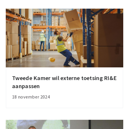
gemiddeld
Tweede Kamer wil externe toetsing RI&E
Tweede
aanpassen
Kamer
wil
18 november 2024
externe
toetsing
RI&E
aanpassen