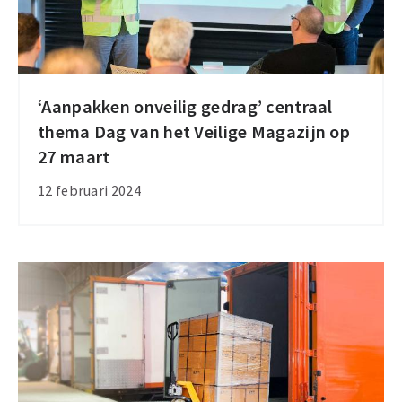
‘Aanpakken onveilig gedrag’ centraal
‘Aanpakken
thema Dag van het Veilige Magazijn op
onveilig
27 maart
gedrag’
centraal
12 februari 2024
thema
Dag
van
het
Veilige
Magazijn
op
27