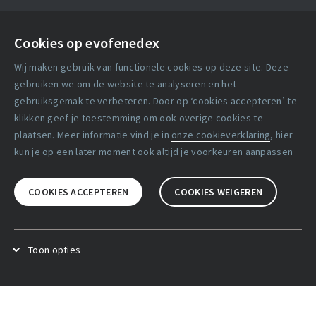
Contact
Cookies op evofenedex
Algemene voorwaarden
Wij maken gebruik van functionele cookies op deze site. Deze
Cookie verklaring
gebruiken we om de website te analyseren en het
gebruiksgemak te verbeteren. Door op ‘cookies accepteren’ te
klikken geef je toestemming om ook overige cookies te
Copyright statement
plaatsen. Meer informatie vind je in
onze cookieverklaring
, hier
Lidmaatschapsvoorwaarden
kun je op een later moment ook altijd je voorkeuren aanpassen
Disclaimer
COOKIES ACCEPTEREN
COOKIES WEIGEREN
Privacy verklaring
Facebook
X
LinkedIn
Toon opties
Functional cookies
.
Deze cookies zijn noodzakelijk voor het
goed functioneren van de website.