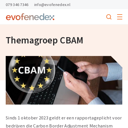
skipToContent
skipToFooter
079 346 7346
info@evofenedex.nl
Toggle
menu
Search
Return
to
homepage
Themagroep CBAM
Sinds 1 oktober 2023 geldt er een rapportageplicht voor
bedrijven die Carbon Border Adjustment Mechanism