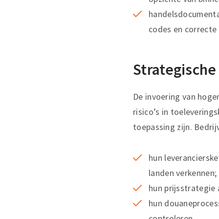
handelsdocumentat
codes en correcte 
Strategisch
De invoering van hoge
risico’s in toeleveri
toepassing zijn. Bedri
hun leverancierske
landen verkennen;
hun prijsstrategie
hun douaneprocesse
controleren.