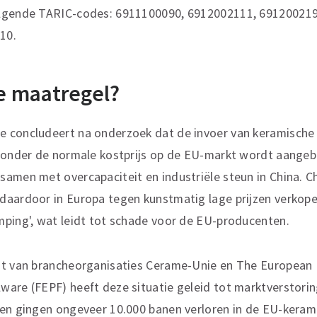
olgende TARIC-codes: 6911100090, 6912002111, 691200219
910.
 maatregel?
 concludeert na onderzoek dat de invoer van keramische 
k onder de normale kostprijs op de EU-markt wordt aange
amen met overcapaciteit en industriële steun in China. C
daardoor in Europa tegen kunstmatig lage prijzen verkope
mping', wat leidt tot schade voor de EU-producenten.
ht van brancheorganisaties Cerame-Unie en The European 
are (FEPF) heeft deze situatie geleid tot marktverstorin
 en gingen ongeveer 10.000 banen verloren in de EU-keram