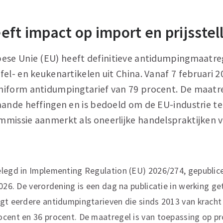
eft impact op import en prijsstel
ese Unie (EU) heeft definitieve antidumpingmaatre
el- en keukenartikelen uit China. Vanaf 7 februari 2
iform antidumpingtarief van 79 procent. De maatre
aande heffingen en is bedoeld om de EU-industrie 
missie aanmerkt als oneerlijke handelspraktijken 
legd in Implementing Regulation (EU) 2026/274, gepublicee
2026. De verordening is een dag na publicatie in werking g
gt eerdere antidumpingtarieven die sinds 2013 van kracht
cent en 36 procent. De maatregel is van toepassing op pr