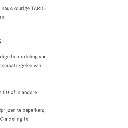
m nauwkeurige TARIC-
en.
s
jdige beoordeling van
ngsmaatregelen van
e EU of in andere
prijzen te beperken;
C-indeling te