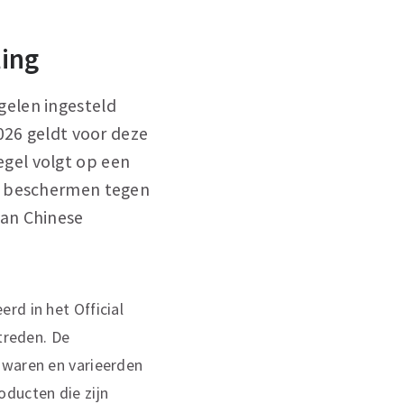
ling
gelen ingesteld
026 geldt voor deze
gel volgt op een
te beschermen tegen
van Chinese
rd in het Official
etreden. De
 waren en varieerden
oducten die zijn