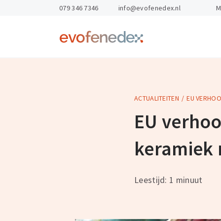
skipToContent
skipToFooter
079 346 7346
info@evofenedex.nl
M
Return
to
homepage
ACTUALITEITEN
EU VERHOO
Kennis & Advies
Opleidingen
Gevaarlijke St
Arbo & veilighe
EU verhoo
Exportdocume
Personeel en o
keramiek 
Magazijnen
Export Academ
Leestijd: 1 minuut