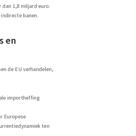
dan 1,8 miljard euro.
 indirecte banen.
s en
nnen de EU verhandelen,
ale importheffing
or Europese
urrentiedynamiek ten