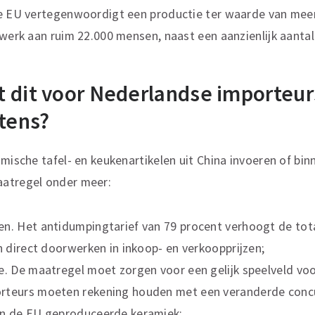
e EU vertegenwoordigt een productie ter waarde van meer 
 werk aan ruim 22.000 mensen, naast een aanzienlijk aantal
 dit voor Nederlandse importeur
etens?
amische tafel- en keukenartikelen uit China invoeren of bi
atregel onder meer:
en. Het antidumpingtarief van 79 procent verhoogt de tot
an direct doorwerken in inkoop- en verkoopprijzen;
e. De maatregel moet zorgen voor een gelijk speelveld vo
rteurs moeten rekening houden met een veranderde conc
en de EU geproduceerde keramiek;