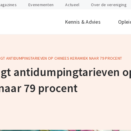
agazines
Evenementen
Actueel
Over de vereniging
Kennis & Advies
Oplei
GT ANTIDUMPINGTARIEVEN OP CHINEES KERAMIEK NAAR 79 PROCENT
offen
id
Internationaal
Btw
Juridisch
Douane
ondernemen
gt antidumpingtarieven o
nten
Gevaarlijke stoffen
Heftruck & Rea
rganisatie
Supply Chain Management
Vervoer
naar 79 procent
Logistiek Management
Wegtransport
y
AEO
Incompany- en
maatwerktrain