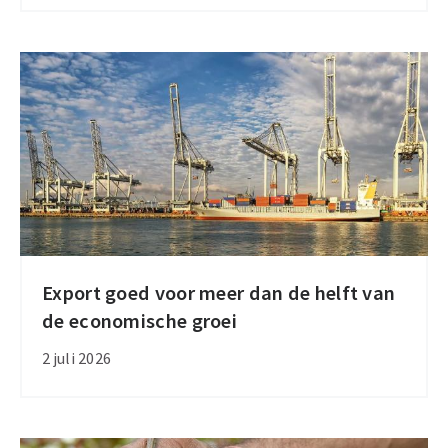
India
en
Mercosur
na
nieuwe
handelsverdragen
Export goed voor meer dan de helft van
Export
de economische groei
goed
voor
2 juli 2026
meer
dan
de