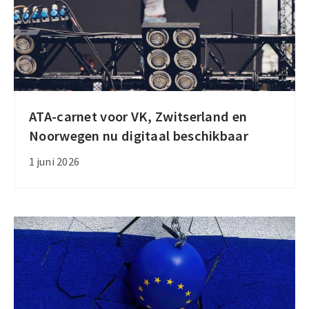
ATA-carnet voor VK, Zwitserland en
ATA-
Noorwegen nu digitaal beschikbaar
carnet
voor
1 juni 2026
VK,
Zwitserland
en
Noorwegen
nu
digitaal
beschikbaar