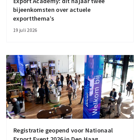
Export Academy: dit najaar twee
Export
bijeenkomsten over actuele
Academy:
exportthema’s
dit
najaar
19 juli 2026
twee
bijeenkomsten
over
actuele
exportthema’s
Registratie geopend voor Nationaal
Registratie
Export Event 2026 in Den Haag
geopend