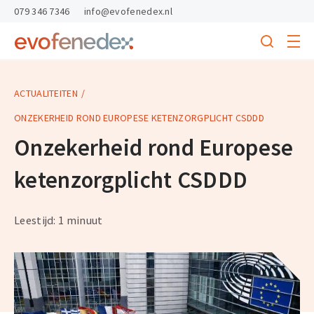
skipToContent
skipToFooter
079 346 7346
info@evofenedex.nl
Toggle
menu
Search
Return
to
homepage
ACTUALITEITEN
ONZEKERHEID ROND EUROPESE KETENZORGPLICHT CSDDD
Onzekerheid rond Europese
ketenzorgplicht CSDDD
Leestijd: 1 minuut