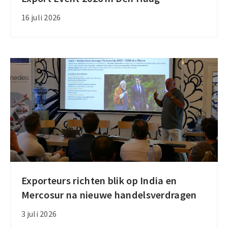
voor
16 juli 2026
Nationaal
Export
Event
2026
in
Den
Haag
Exporteurs richten blik op India en
Exporteurs
Mercosur na nieuwe handelsverdragen
richten
blik
3 juli 2026
op