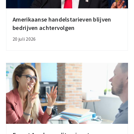
Amerikaanse handelstarieven blijven
Amerikaanse
bedrijven achtervolgen
handelstarieven
blijven
20 juli 2026
bedrijven
achtervolgen