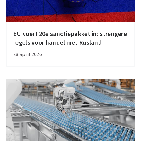
EU voert 20e sanctiepakket in: strengere
EU
regels voor handel met Rusland
voert
20e
28 april 2026
sanctiepakket
in:
strengere
regels
voor
handel
met
Rusland