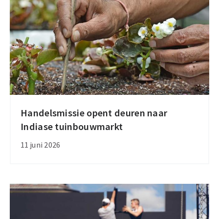
helft
van
de
economische
groei
Handelsmissie opent deuren naar
Handelsmissie
Indiase tuinbouwmarkt
opent
deuren
11 juni 2026
naar
Indiase
tuinbouwmarkt