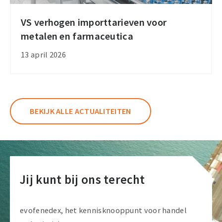
VS verhogen importtarieven voor
VS
metalen en farmaceutica
verhogen
importtarieven
13 april 2026
voor
metalen
en
farmaceutica
BEKIJK ALLE ACTUALITEITEN
Jij kunt bij ons terecht
evofenedex, het kennisknooppunt voor handel