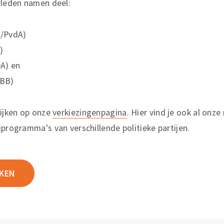
leden namen deel:
L/PvdA)
)
A) en
BBB)
kijken op onze
verkiezingenpagina
. Hier vind je ook al onz
jprogramma's van verschillende politieke partijen.
KEN