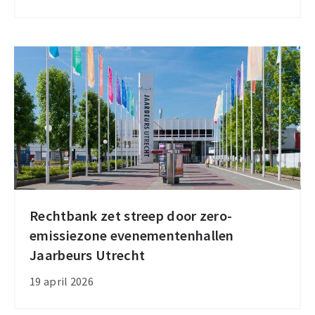
biedt
inzicht
in
zero-
emissielogistiek
Rechtbank zet streep door zero-
Rechtbank
emissiezone evenementenhallen
zet
Jaarbeurs Utrecht
streep
door
19 april 2026
zero-