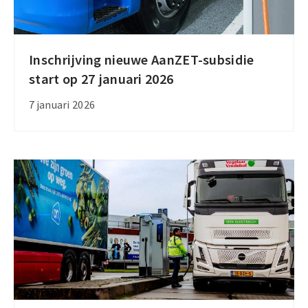
Inschrijving nieuwe AanZET-subsidie
Inschrijving
start op 27 januari 2026
nieuwe
AanZET-
7 januari 2026
subsidie
start
op
27
januari
2026