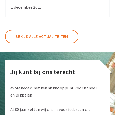
ontheffingsregels
1 december 2025
zero-
emissiezones
vanaf
2026
BEKIJK ALLE ACTUALITEITEN
Jij kunt bij ons terecht
evofenedex, het kennisknooppunt voor handel
en logistiek
Al 80 jaar zetten wij ons in voor iedereen die