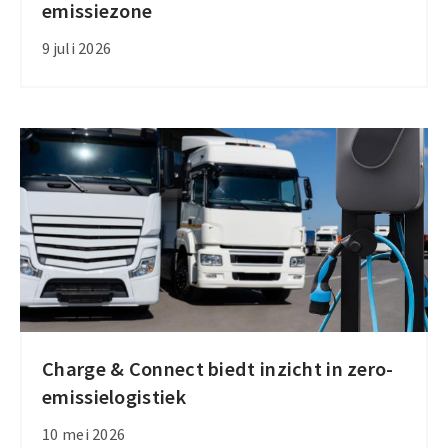
emissiezone
zet
stap
9 juli 2026
naar
zero-
emissiezone
Charge & Connect biedt inzicht in zero-
Charge
emissielogistiek
&
Connect
10 mei 2026