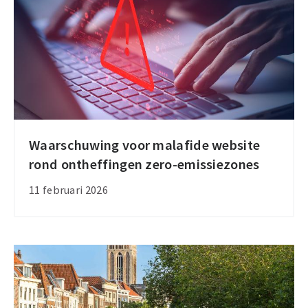
Waarschuwing voor malafide website
Waarschuwing
rond ontheffingen zero-emissiezones
voor
malafide
11 februari 2026
website
rond
ontheffingen
zero-
emissiezones