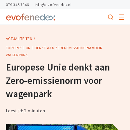
skipToContent
skipToFooter
079 346 7346
info@evofenedex.nl
Toggle
menu
Search
Return
to
homepage
ACTUALITEITEN
EUROPESE UNIE DENKT AAN ZERO-EMISSIENORM VOOR
WAGENPARK
Europese Unie denkt aan
Zero-emissienorm voor
wagenpark
Leestijd: 2 minuten