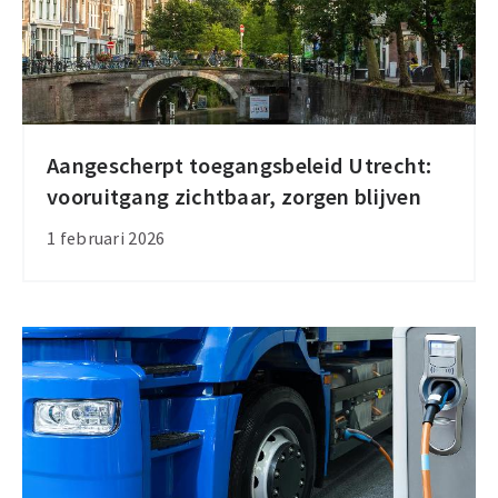
Aangescherpt toegangsbeleid Utrecht:
Aangescherpt
vooruitgang zichtbaar, zorgen blijven
toegangsbeleid
Utrecht:
1 februari 2026
vooruitgang
zichtbaar,
zorgen
blijven