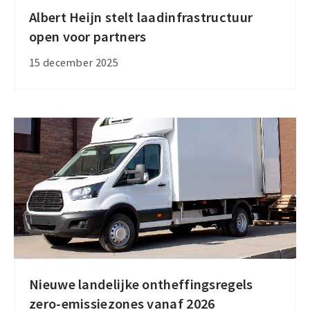
Albert Heijn stelt laadinfrastructuur
Albert
open voor partners
Heijn
stelt
15 december 2025
laadinfrastructuur
open
voor
partners
Nieuwe landelijke ontheffingsregels
Nieuwe
zero-emissiezones vanaf 2026
landelijke