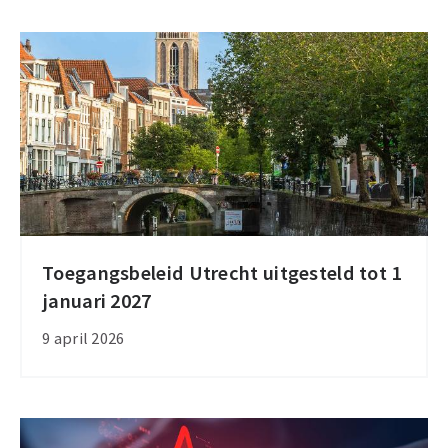
emissiezone
evenementenhallen
Jaarbeurs
Utrecht
Toegangsbeleid Utrecht uitgesteld tot 1
Toegangsbeleid
januari 2027
Utrecht
uitgesteld
9 april 2026
tot
1
januari
2027