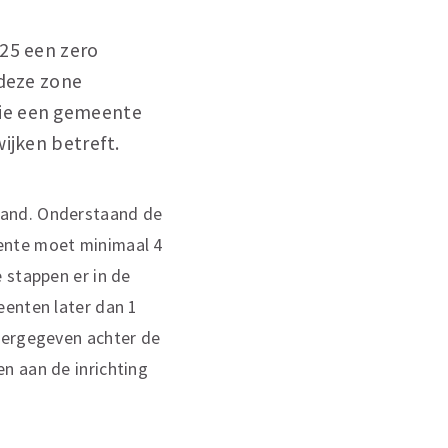
025 een zero
 deze zone
die een gemeente
ijken betreft.
land. Onderstaand de
ente moet minimaal 4
 stappen er in de
eenten later dan 1
weergegeven achter de
n aan de inrichting