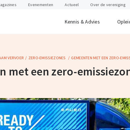
agazines
Evenementen
Actueel
Over de vereniging
Kennis & Advies
Oplei
AAM VERVOER
ZERO-EMISSIEZONES
GEMEENTEN MET EEN ZERO-EMIS
offen
id
Internationaal
Btw
Juridisch
Douane
ondernemen
 met een zero-emissiezo
nten
Gevaarlijke stoffen
Heftruck & Rea
rganisatie
Supply Chain Management
Vervoer
Logistiek Management
Wegtransport
y
AEO
Incompany- en
maatwerktrain