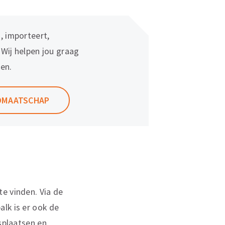
, importeert,
 Wij helpen jou graag
en.
IDMAATSCHAP
e vinden. Via de
lk is er ook de
osplaatsen en