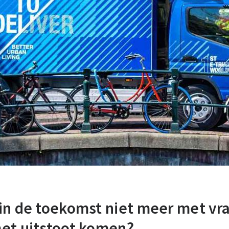
in de toekomst niet meer met vra
et uitstoot komen?