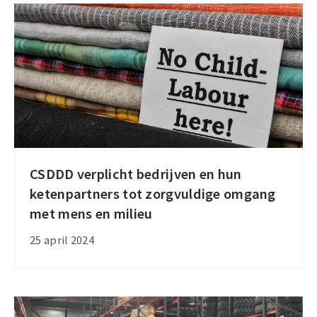
industrie
CSDDD verplicht bedrijven en hun
CSDDD
ketenpartners tot zorgvuldige omgang
verplicht
met mens en milieu
bedrijven
en
25 april 2024
hun
ketenpartners
tot
zorgvuldige