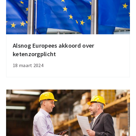
Alsnog Europees akkoord over
Alsnog
ketenzorgplicht
Europees
akkoord
18 maart 2024
over
ketenzorgplicht