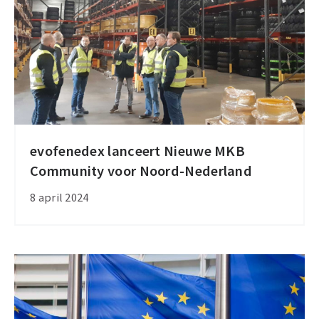
omgang
met
mens
en
milieu
evofenedex lanceert Nieuwe MKB
evofenedex
Community voor Noord-Nederland
lanceert
Nieuwe
8 april 2024
MKB
Community
voor
Noord-
Nederland