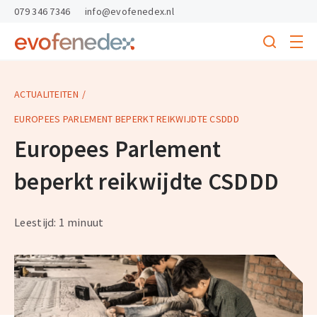
skipToContent
skipToFooter
079 346 7346
info@evofenedex.nl
Toggle
menu
Search
Return
to
homepage
ACTUALITEITEN
EUROPEES PARLEMENT BEPERKT REIKWIJDTE CSDDD
Europees Parlement
beperkt reikwijdte CSDDD
Leestijd: 1 minuut