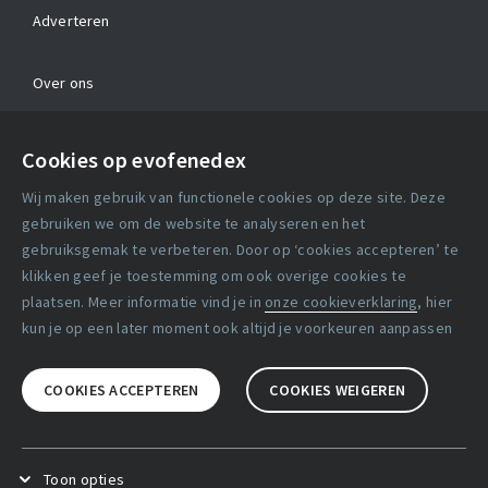
Adverteren
Over ons
Contact
Cookies op evofenedex
Algemene voorwaarden
Wij maken gebruik van functionele cookies op deze site. Deze
Cookie verklaring
gebruiken we om de website te analyseren en het
gebruiksgemak te verbeteren. Door op ‘cookies accepteren’ te
klikken geef je toestemming om ook overige cookies te
Copyright statement
plaatsen. Meer informatie vind je in
onze cookieverklaring
, hier
Lidmaatschapsvoorwaarden
kun je op een later moment ook altijd je voorkeuren aanpassen
Disclaimer
COOKIES ACCEPTEREN
COOKIES WEIGEREN
Privacy verklaring
Facebook
X
LinkedIn
Toon opties