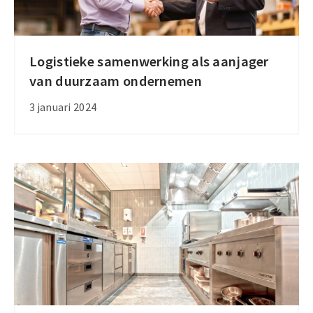
Logistieke samenwerking als aanjager
Logistieke
van duurzaam ondernemen
samenwerking
als
3 januari 2024
aanjager
van
duurzaam
ondernemen