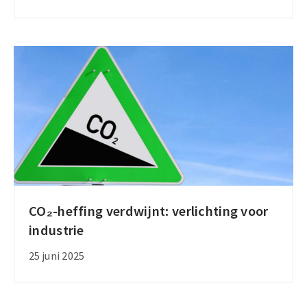
vrachtwagenkilometers
opent
binnenkort
CO₂-heffing verdwijnt: verlichting voor
CO₂-
industrie
heffing
verdwijnt:
25 juni 2025
verlichting
voor