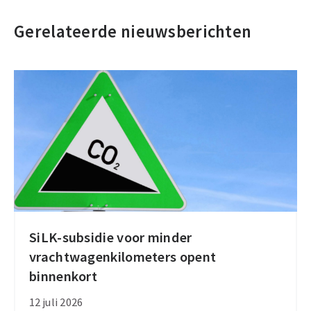
Gerelateerde nieuwsberichten
SiLK-subsidie voor minder
SiLK-
vrachtwagenkilometers opent
subsidie
binnenkort
voor
minder
12 juli 2026