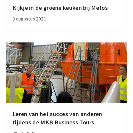
Kijkje in de groene keuken bij Metos
Kijkje
in
3 augustus 2023
de
groene
keuken
bij
Metos
Leren van het succes van anderen
Leren
tijdens de MKB Business Tours
van
het