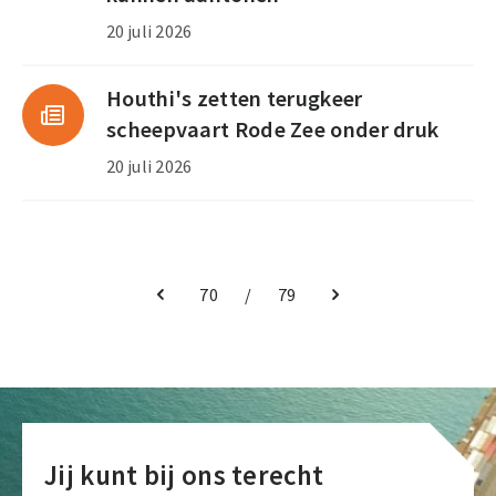
20 juli 2026
Houthi's zetten terugkeer
scheepvaart Rode Zee onder druk
20 juli 2026
page
70
/
page
79
Vorige
Volgende
pagina
pagina
Jij kunt bij ons terecht