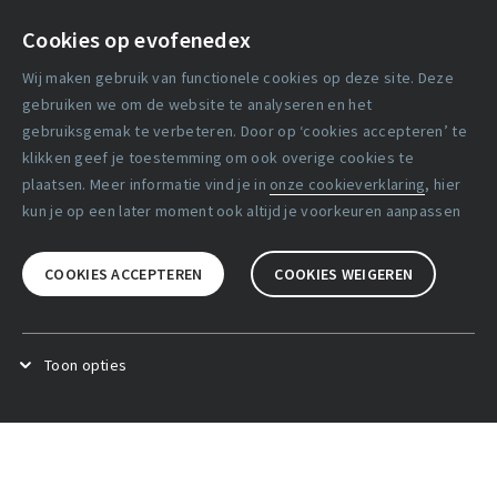
Contact
Cookies op evofenedex
Algemene voorwaarden
Wij maken gebruik van functionele cookies op deze site. Deze
Cookie verklaring
gebruiken we om de website te analyseren en het
gebruiksgemak te verbeteren. Door op ‘cookies accepteren’ te
klikken geef je toestemming om ook overige cookies te
Copyright statement
plaatsen. Meer informatie vind je in
onze cookieverklaring
, hier
Lidmaatschapsvoorwaarden
kun je op een later moment ook altijd je voorkeuren aanpassen
Disclaimer
COOKIES ACCEPTEREN
COOKIES WEIGEREN
Privacy verklaring
Facebook
X
LinkedIn
Toon opties
Functional cookies
.
Deze cookies zijn noodzakelijk voor het
goed functioneren van de website.
Analytical cookies
.
Deze cookies zijn bedoeld om het