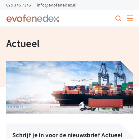
skipToContent
skipToFooter
079 346 7346
info@evofenedex.nl
Toggle
menu
Search
Return
to
homepage
Actueel
Schrijf je in voor de nieuwsbrief Actueel