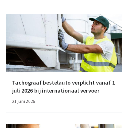
Tachograaf bestelauto verplicht vanaf 1
Tachograaf
juli 2026 bij internationaal vervoer
bestelauto
verplicht
21 juni 2026
vanaf
1
juli