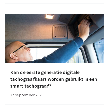
vanwege
tekorten
aan
smart
tacho
2
Kan de eerste generatie digitale
Kan
tachograafkaart worden gebruikt in een
de
smart tachograaf?
eerste
generatie
27 september 2023
digitale
tachograafkaart