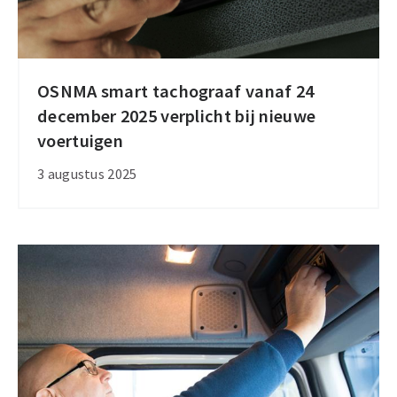
OSNMA smart tachograaf vanaf 24
OSNMA
december 2025 verplicht bij nieuwe
smart
voertuigen
tachograaf
vanaf
3 augustus 2025
24
december
2025
verplicht
bij
nieuwe
voertuigen