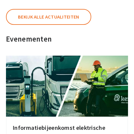
worden
gebruikt
BEKIJK ALLE ACTUALITEITEN
in
een
Evenementen
smart
tachograaf?
Informatiebijeenkomst elektrische
Informatiebijeenkomst