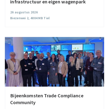
infrastructuur en eigen wagenpark
elektrische
infrastructuur
26 augustus 2026
en
Biezenwei 2, 4004 MB Tiel
eigen
wagenpark
Bijeenkomsten Trade Compliance
Bijeenkomsten
Community
Trade