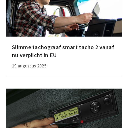
Slimme tachograaf smart tacho 2 vanaf
Slimme
nu verplicht in EU
tachograaf
smart
19 augustus 2025
tacho
2
vanaf
nu
verplicht
in
EU