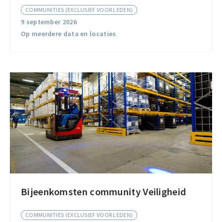
Compliance
COMMUNITIES (EXCLUSIEF VOOR LEDEN)
Community
9 september 2026
Op meerdere data en locaties
Bijeenkomsten community Veiligheid
Bijeenkomsten
community
COMMUNITIES (EXCLUSIEF VOOR LEDEN)
Veiligheid