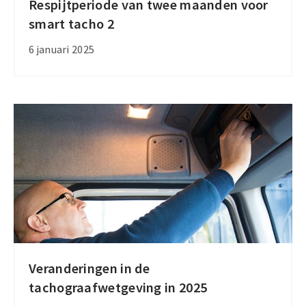
Respijtperiode van twee maanden voor
Respijtperiode
smart tacho 2
van
twee
6 januari 2025
maanden
voor
smart
tacho
2
Veranderingen in de
Veranderingen
tachograafwetgeving in 2025
in