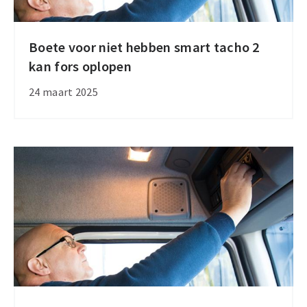
Boete voor niet hebben smart tacho 2
Boete
kan fors oplopen
voor
niet
24 maart 2025
hebben
smart
tacho
2
kan
fors
oplopen