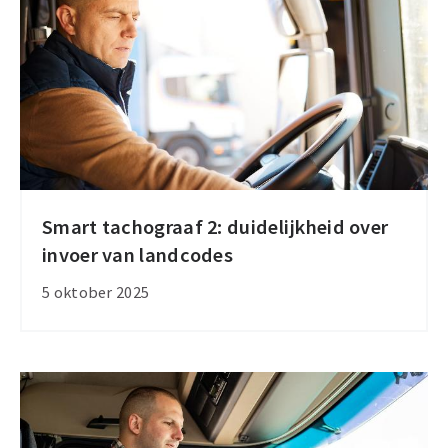
2026
bij
internationaal
vervoer
Smart tachograaf 2: duidelijkheid over
Smart
invoer van landcodes
tachograaf
2:
5 oktober 2025
duidelijkheid
over
invoer
van
landcodes