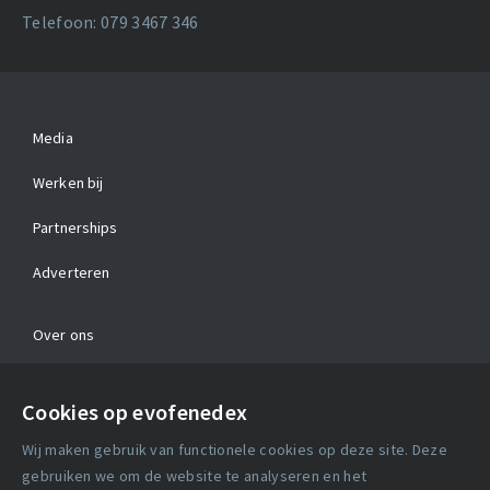
Telefoon: 079 3467 346
Media
Werken bij
Partnerships
Adverteren
Over ons
Contact
Cookies op evofenedex
Algemene voorwaarden
Wij maken gebruik van functionele cookies op deze site. Deze
Cookie verklaring
gebruiken we om de website te analyseren en het