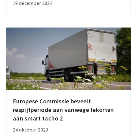
de
19 december 2024
tachograafwetgeving
in
2025
Europese Commissie beveelt
Europese
respijtperiode aan vanwege tekorten
Commissie
aan smart tacho 2
beveelt
respijtperiode
24 oktober 2023
aan